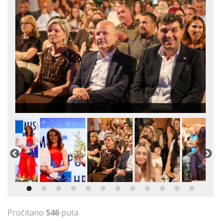
Pročitano
546
puta