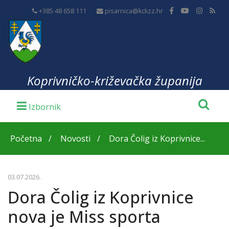
+385 48 658 111
pisarnica@kckzz.hr
Koprivničko-križevačka županija
Početna
Novosti
Dora Čolig iz Koprivnice...
03.07.2026.
Dora Čolig iz Koprivnice
nova je Miss sporta