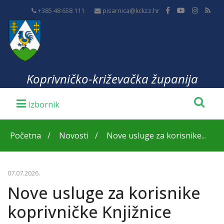
+385 48 658 111
pisarnica@kckzz.hr
Koprivničko-križevačka županija
Početna
Novosti
Nove usluge za korisnike...
07.07.2026.
Nove usluge za korisnike
koprivničke Knjižnice