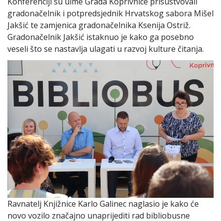
Konferenciji su uime Grada Koprivnice prisustvovali
gradonačelnik i potpredsjednik Hrvatskog sabora Mišel
Jakšić te zamjenica gradonačelnika Ksenija Ostriž.
Gradonačelnik Jakšić istaknuo je kako ga posebno
veseli što se nastavlja ulagati u razvoj kulture čitanja.
Ravnatelj Knjižnice Karlo Galinec naglasio je kako će
novo vozilo značajno unaprijediti rad bibliobusne