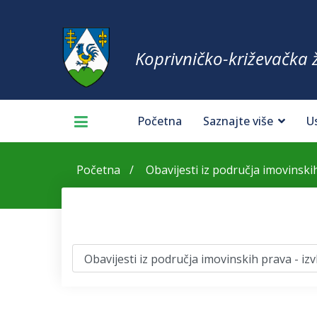
Koprivničko-križevačka 
Početna
Saznajte više
U
Početna
Obavijesti iz područja imovinskih