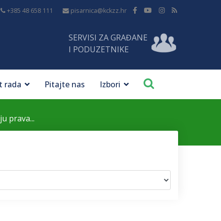
+385 48 658 111
pisarnica@kckzz.hr
SERVISI ZA GRAĐANE
I PODUZETNIKE
t rada
Pitajte nas
Izbori
u prava...