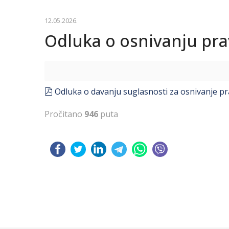
12.05.2026.
Odluka o osnivanju pra
pdf
Odluka o davanju suglasnosti za osnivanje prav
Pročitano
946
puta