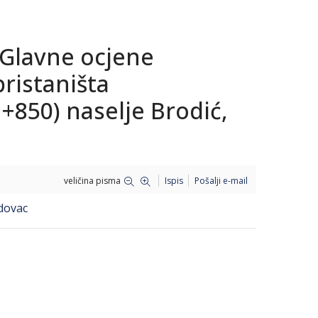
 Glavne ocjene
pristaništa
+850) naselje Brodić,
veličina pisma
Ispis
Pošalji e-mail
ndovac