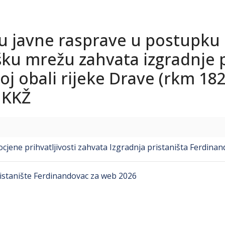
u javne rasprave u postupku
ošku mrežu zahvata izgradnje 
 obali rijeke Drave (rkm 182
 KKŽ
ocjene prihvatljivosti zahvata Izgradnja pristaništa Ferdina
ristanište Ferdinandovac za web 2026