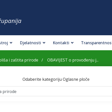
županija
stroj
Djelatnosti
Kontakti
Transparentnos
liša i zaštita prirode
OBAVIJEST o provođenju j...
Odaberite kategoriju Oglasne ploče