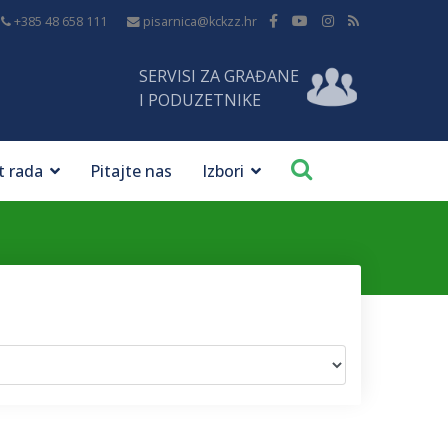
+385 48 658 111
pisarnica@kckzz.hr
SERVISI ZA GRAĐANE
I PODUZETNIKE
t rada
Pitajte nas
Izbori