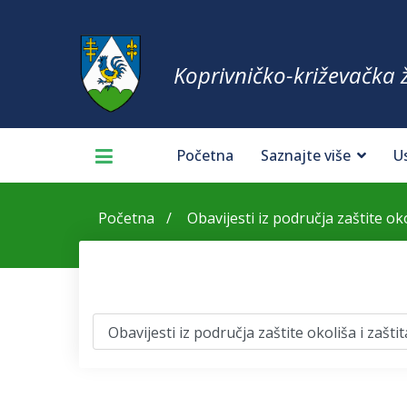
Koprivničko-križevačka 
Početna
Saznajte više
U
Početna
Obavijesti iz područja zaštite oko