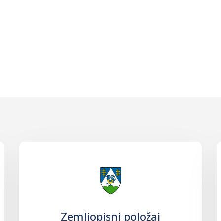
Zemljopisni položaj