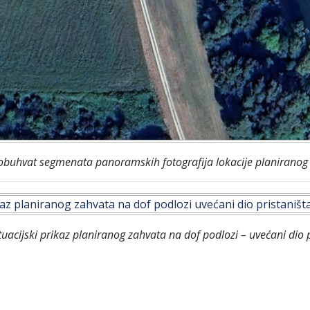
i obuhvat segmenata panoramskih fotografija lokacije planiranog
tuacijski prikaz planiranog zahvata na dof podlozi – uvećani dio 