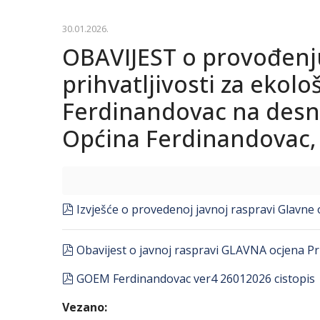
30.01.2026.
OBAVIJEST o provođenj
prihvatljivosti za ekol
Ferdinandovac na desnoj
Općina Ferdinandovac,
pdf
Izvješće o provedenoj javnoj raspravi Glavne 
pdf
Obavijest o javnoj raspravi GLAVNA ocjena P
pdf
GOEM Ferdinandovac ver4 26012026 cistopis
Vezano: