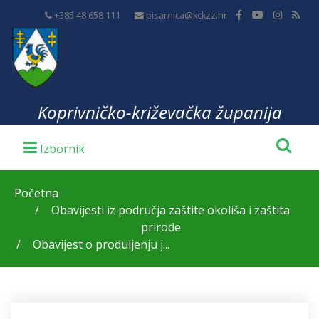
+385 48 658 111
pisarnica@kckzz.hr
Koprivničko-križevačka županija
Početna
Obavijesti iz područja zaštite okoliša i zaštita
prirode
Obavijest o produljenju j...