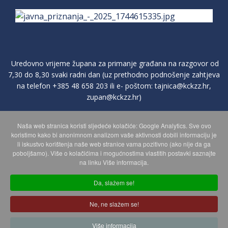
Uredovno vrijeme župana za primanje građana na razgovor od
7,30 do 8,30 svaki radni dan (uz prethodno podnošenje zahtjeva
na telefon
+385 48 658 203
ili e- poštom:
tajnica@kckzz.hr
,
zupan@kckzz.hr
)
Naša web stranica koristi sljedeće kolačiće: Google Analytics. Sve ovo
POLITIKA ZAŠTITE PRIVATNOSTI OSOBNIH PODATAKA
koristimo kako bi anonimnom analizom vaše aktivnosti dobili informaciju je
li iskustvo korištenja naše web stranice vama pozitivno (ako nije da ga
poboljšamo). Više o kolačićima i mogućnostima vlastitih postavki saznajte
MAPA WEBA
na linku Više informacija.
Da, slažem se!
Copyright © 2026 Koprivničko - križevačka županija. Sva prava
Ne, ne slažem se!
zadržana.
© 2018 Your Company. Designed By
JoomShaper
Više informacija