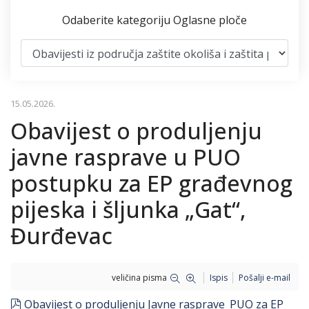
Odaberite kategoriju Oglasne ploče
15.05.2026.
Obavijest o produljenju
javne rasprave u PUO
postupku za EP građevnog
pijeska i šljunka „Gat“,
Đurđevac
veličina pisma
Ispis
Pošalji e-mail
pdf
Obavijest o produljenju Javne rasprave_PUO za EP