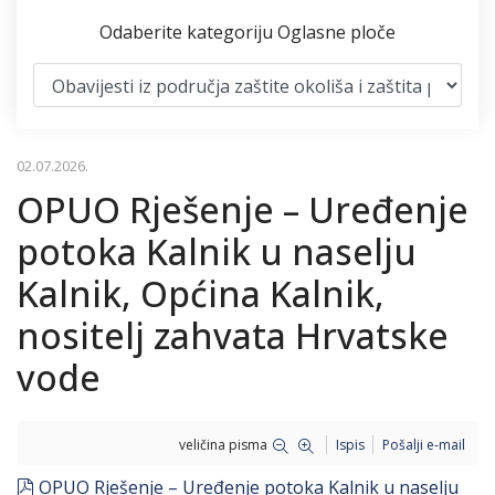
Odaberite kategoriju Oglasne ploče
02.07.2026.
OPUO Rješenje – Uređenje
potoka Kalnik u naselju
Kalnik, Općina Kalnik,
nositelj zahvata Hrvatske
vode
veličina pisma
Ispis
Pošalji e-mail
pdf
OPUO Rješenje – Uređenje potoka Kalnik u naselju