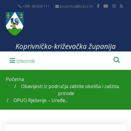
+385 48 658 111
pisarnica@kckzz.hr
Koprivničko-križevačka županija
Početna
Obavijesti iz područja zaštite okoliša i zaštita
prirode
OPUO Rješenje – Uređe...