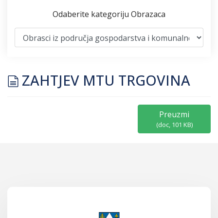
Odaberite kategoriju Obrazaca
document
ZAHTJEV MTU TRGOVINA
Preuzmi
(
doc,
101 KB
)