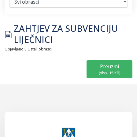
ZAHTJEV ZA SUBVENCIJU
spreadsheet
LIJEČNICI
Objavljeno u
Ostali obrasci
Preuzmi
(
xlsx,
15 KB
)