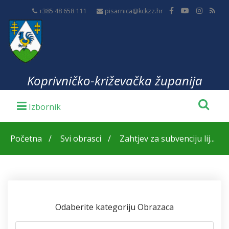
+385 48 658 111
pisarnica@kckzz.hr
Koprivničko-križevačka županija
Početna
Svi obrasci
Zahtjev za subvenciju lij...
Odaberite kategoriju Obrazaca