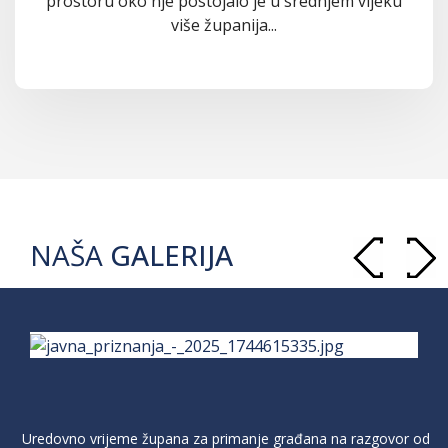
prostoru oko nje postojalo je u srednjem vijeku
više županija...
NAŠA
GALERIJA
Uredovno vrijeme župana za primanje građana na razgovor od