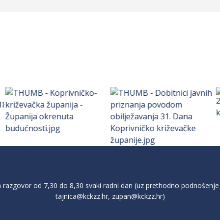
razgovor od 7,30 do 8,30 svaki radni dan (uz prethodno podnošenje 
tajnica@kckzz.hr
,
zupan@kckzz.hr
)