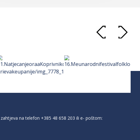
zahtjeva na telefon
+385 48 658 203
ili e- poštom: