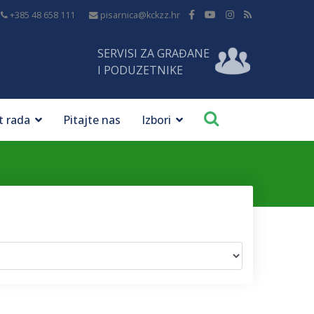
+385 48 658 111
pisarnica@kckzz.hr
SERVISI ZA GRAĐANE
I PODUZETNIKE
t rada
Pitajte nas
Izbori