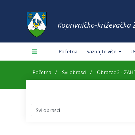
Koprivničko-križevačka 
Početna
Saznajte više
U
Početna
Svi obrasci
Obrazac 3 - ZAHT