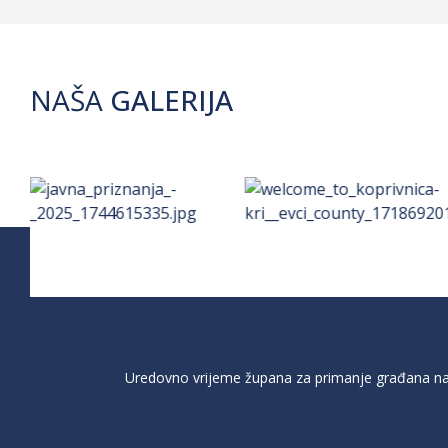
NAŠA
GALERIJA
Uredovno vrijeme župana za primanje građana na 