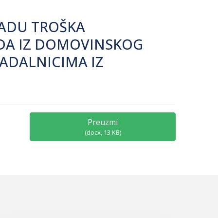
NADU TROŠKA
DA IZ DOMOVINSKOG
RADALNICIMA IZ
Preuzmi
(
docx,
13 KB
)