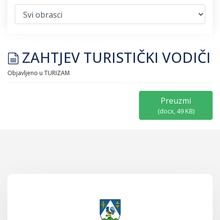
document
ZAHTJEV TURISTIČKI VODIČI
Objavljeno u
TURIZAM
Preuzmi
(
docx,
49 KB
)