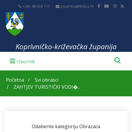
+385 48 658 111
pisarnica@kckzz.hr
Koprivničko-križevačka županija
Početna
Svi obrasci
ZAHTJEV TURISTIČKI VODI�...
Odaberite kategoriju Obrazaca