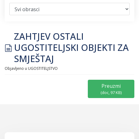
ZAHTJEV OSTALI
document
UGOSTITELJSKI OBJEKTI ZA
SMJEŠTAJ
Objavljeno u
UGOSTITELJSTVO
Preuzmi
(
doc,
97 KB
)