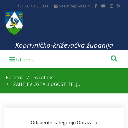
+385 48 658 111
pisarnica@kckzz.hr
Koprivničko-križevačka županija
Početna
Svi obrasci
ZAHTJEV OSTALI UGOSTITELJ...
Odaberite kategoriju Obrazaca