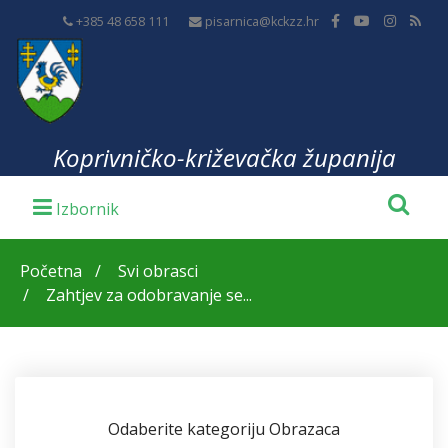
+385 48 658 111
pisarnica@kckzz.hr
Koprivničko-križevačka županija
Početna
Svi obrasci
Zahtjev za odobravanje se...
Odaberite kategoriju Obrazaca