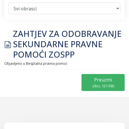
ZAHTJEV ZA ODOBRAVANJE
document
SEKUNDARNE PRAVNE
POMOĆI ZOSPP
Objavljeno u
Besplatna pravna pomoć
Preuzmi
(
doc,
121 KB
)