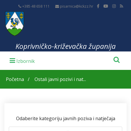
+385 48 658 111
pisarnica@kckzz.hr
Koprivničko-križevačka županija
Početna
Ostali javni pozivi i nat...
Odaberite kategoriju javnih poziva i natječaja