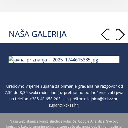
NAŠA
GALERIJA
Uredovno vrijeme župana za primanje građana na razgovor od
7,30 do 8,30 svaki radni dan (uz prethodno podnošenje zahtjeva
na telefon
+385 48 658 203
ili e- poštom:
tajnica@kckzz.hr
,
zupan@kckzz.hr
)
Naša web stranica koristi sljedeće kolačiće: Google Analytics. Sve ovo
POLITIKA ZAŠTITE PRIVATNOSTI OSOBNIH PODATAKA
koristimo kako bi anonimnom analizom vaše aktivnosti dobili informaciju je