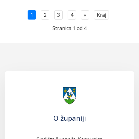
1
2
3
4
»
Kraj
Stranica 1 od 4
O županiji