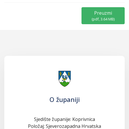
Preuzmi
(
pdf,
3.64 MB
)
O županiji
Sjedište županije: Koprivnica
Položaj: Sjeverozapadna Hrvatska