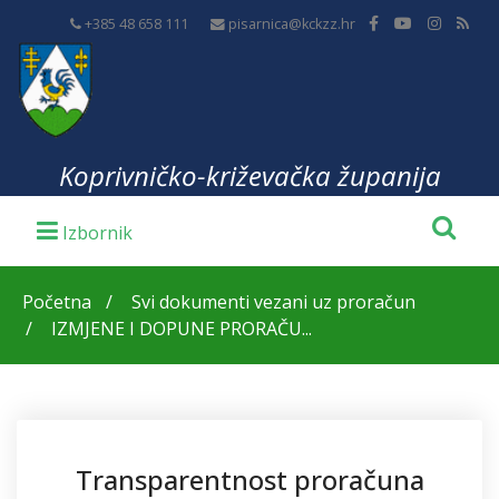
+385 48 658 111
pisarnica@kckzz.hr
Koprivničko-križevačka županija
Početna
Svi dokumenti vezani uz proračun
IZMJENE I DOPUNE PRORAČU...
Transparentnost proračuna