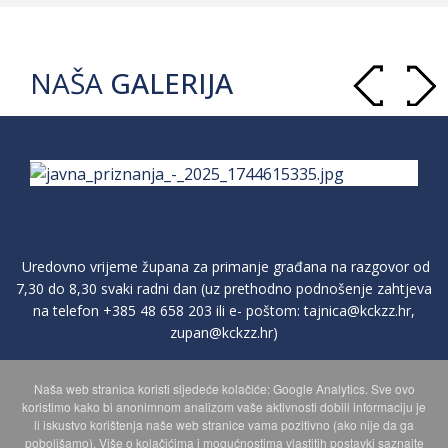
NAŠA
GALERIJA
Uredovno vrijeme župana za primanje građana na razgovor od
7,30 do 8,30 svaki radni dan (uz prethodno podnošenje zahtjeva
na telefon
+385 48 658 203
ili e- poštom:
tajnica@kckzz.hr
,
zupan@kckzz.hr
)
Naša web stranica koristi sljedeće kolačiće: Google Analytics. Sve ovo
POLITIKA ZAŠTITE PRIVATNOSTI OSOBNIH PODATAKA
koristimo kako bi anonimnom analizom vaše aktivnosti dobili informaciju je
li iskustvo korištenja naše web stranice vama pozitivno (ako nije da ga
poboljšamo). Više o kolačićima i mogućnostima vlastitih postavki saznajte
MAPA WEBA