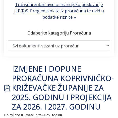
Transparentan uvid u financijsko poslovanje
JLP(R)S. Pregled isplata iz proračuna te uvid u
podatke riznice »
Odaberite kategoriju Proračuna
IZMJENE I DOPUNE
PRORAČUNA KOPRIVNIČKO-
pdf
KRIŽEVAČKE ŽUPANIJE ZA
2025. GODINU I PROJEKCIJA
ZA 2026. I 2027. GODINU
Objavljeno u
Proračun za 2025. godinu