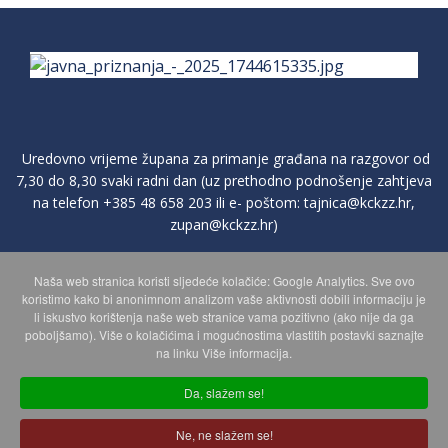
Uredovno vrijeme župana za primanje građana na razgovor od
7,30 do 8,30 svaki radni dan (uz prethodno podnošenje zahtjeva
na telefon
+385 48 658 203
ili e- poštom:
tajnica@kckzz.hr
,
zupan@kckzz.hr
)
Naša web stranica koristi sljedeće kolačiće: Google Analytics. Sve ovo
POLITIKA ZAŠTITE PRIVATNOSTI OSOBNIH PODATAKA
koristimo kako bi anonimnom analizom vaše aktivnosti dobili informaciju je
li iskustvo korištenja naše web stranice vama pozitivno (ako nije da ga
poboljšamo). Više o kolačićima i mogućnostima vlastitih postavki saznajte
MAPA WEBA
na linku Više informacija.
Da, slažem se!
Copyright © 2026 Koprivničko - križevačka županija. Sva prava
Ne, ne slažem se!
zadržana.