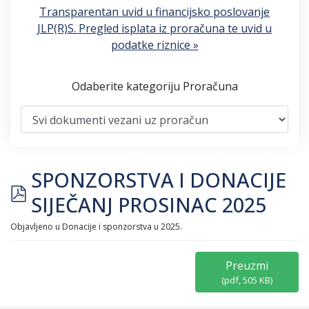
Transparentan uvid u financijsko poslovanje
JLP(R)S. Pregled isplata iz proračuna te uvid u
podatke riznice »
Odaberite kategoriju Proračuna
SPONZORSTVA I DONACIJE
pdf
SIJEČANJ PROSINAC 2025
Objavljeno u
Donacije i sponzorstva u 2025.
Preuzmi
(
pdf,
505 KB
)