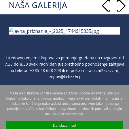
NAŠA
GALERIJA
Uredovno vrijeme župana za primanje građana na razgovor od
7,30 do 8,30 svaki radni dan (uz prethodno podnošenje zahtjeva
na telefon
+385 48 658 203
ili e- poštom:
tajnica@kckzz.hr
,
zupan@kckzz.hr
)
Naša web stranica koristi sljedeće kolačiće: Google Analytics. Sve ovo
POLITIKA ZAŠTITE PRIVATNOSTI OSOBNIH PODATAKA
koristimo kako bi anonimnom analizom vaše aktivnosti dobili informaciju je
li iskustvo korištenja naše web stranice vama pozitivno (ako nije da ga
poboljšamo). Više o kolačićima i mogućnostima vlastitih postavki saznajte
MAPA WEBA
na linku Više informacija.
Da, slažem se!