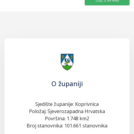
(
zip,
2.93 MB
)
O županiji
Sjedište županije: Koprivnica
Položaj: Sjeverozapadna Hrvatska
Površina: 1.748 km2
Broj stanovnika: 101.661 stanovnika