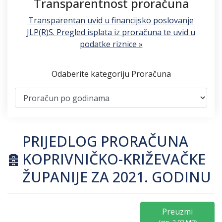
Transparentnost proračuna
Transparentan uvid u financijsko poslovanje
JLP(R)S. Pregled isplata iz proračuna te uvid u
podatke riznice »
Odaberite kategoriju Proračuna
PRIJEDLOG PRORAČUNA
archive
KOPRIVNIČKO-KRIŽEVAČKE
ŽUPANIJE ZA 2021. GODINU
Preuzmi