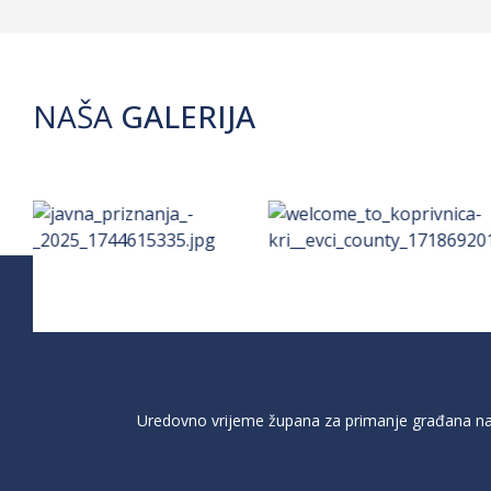
NAŠA
GALERIJA
Uredovno vrijeme župana za primanje građana na 