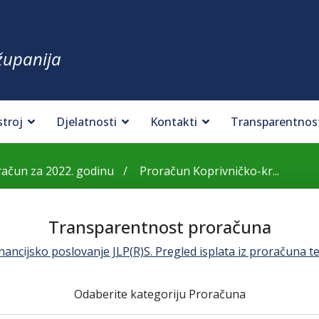
županija
stroj
Djelatnosti
Kontakti
Transparentnos
ačun za 2022. godinu
Proračun Koprivničko-kr...
Transparentnost proračuna
ancijsko poslovanje JLP(R)S. Pregled isplata iz proračuna te
Odaberite kategoriju Proračuna