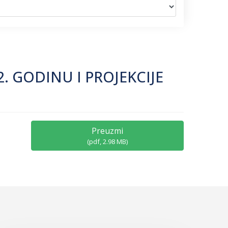
. GODINU I PROJEKCIJE
Preuzmi
(
pdf,
2.98 MB
)