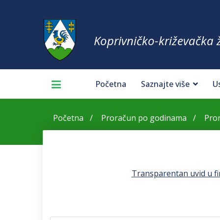
Koprivničko-križevačka 
Početna
Saznajte više
U
Početna
Proračun po godinama
Pror
Transparentan uvid u fin