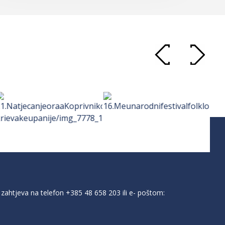
zahtjeva na telefon
+385 48 658 203
ili e- poštom: