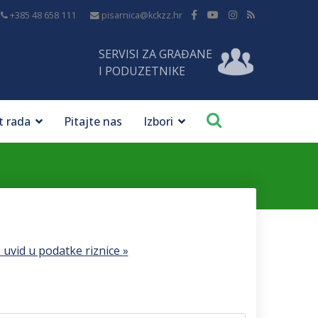
+385 48 658 111
pisarnica@kckzz.hr
SERVISI ZA GRAĐANE
I PODUZETNIKE
t rada
Pitajte nas
Izbori
 uvid u podatke riznice »