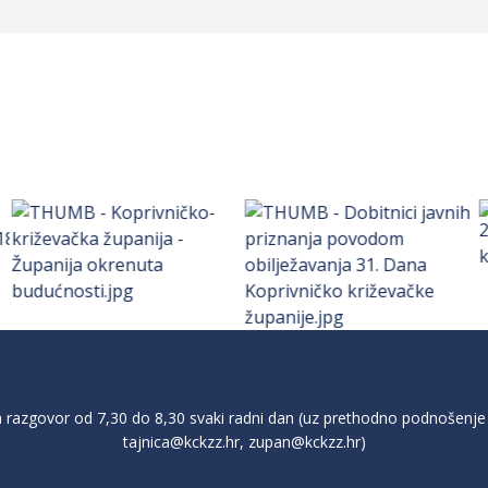
razgovor od 7,30 do 8,30 svaki radni dan (uz prethodno podnošenje 
tajnica@kckzz.hr
,
zupan@kckzz.hr
)