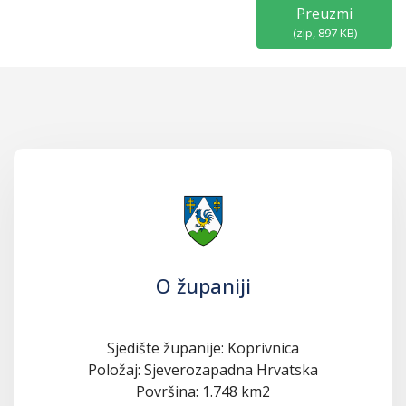
Preuzmi
(
zip,
897 KB
)
O županiji
Sjedište županije: Koprivnica
Položaj: Sjeverozapadna Hrvatska
Površina: 1.748 km2