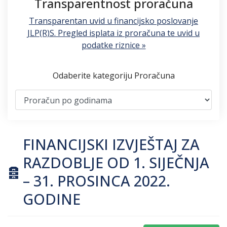
Transparentnost proračuna
Transparentan uvid u financijsko poslovanje
JLP(R)S. Pregled isplata iz proračuna te uvid u
podatke riznice »
Odaberite kategoriju Proračuna
FINANCIJSKI IZVJEŠTAJ ZA
RAZDOBLJE OD 1. SIJEČNJA
archive
– 31. PROSINCA 2022.
GODINE