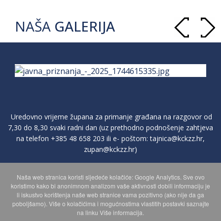
NAŠA
GALERIJA
Uredovno vrijeme župana za primanje građana na razgovor od
7,30 do 8,30 svaki radni dan (uz prethodno podnošenje zahtjeva
na telefon
+385 48 658 203
ili e- poštom:
tajnica@kckzz.hr
,
zupan@kckzz.hr
)
Naša web stranica koristi sljedeće kolačiće: Google Analytics. Sve ovo
POLITIKA ZAŠTITE PRIVATNOSTI OSOBNIH PODATAKA
koristimo kako bi anonimnom analizom vaše aktivnosti dobili informaciju je
li iskustvo korištenja naše web stranice vama pozitivno (ako nije da ga
poboljšamo). Više o kolačićima i mogućnostima vlastitih postavki saznajte
MAPA WEBA
na linku Više informacija.