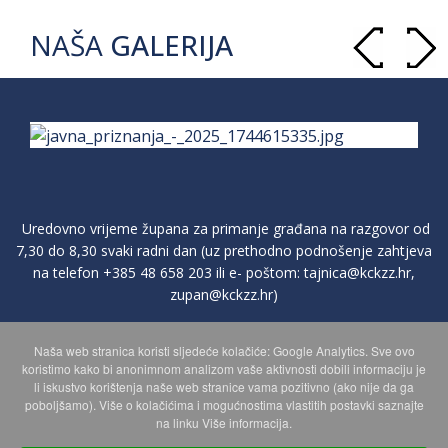
NAŠA
GALERIJA
Uredovno vrijeme župana za primanje građana na razgovor od
7,30 do 8,30 svaki radni dan (uz prethodno podnošenje zahtjeva
na telefon
+385 48 658 203
ili e- poštom:
tajnica@kckzz.hr
,
zupan@kckzz.hr
)
Naša web stranica koristi sljedeće kolačiće: Google Analytics. Sve ovo
POLITIKA ZAŠTITE PRIVATNOSTI OSOBNIH PODATAKA
koristimo kako bi anonimnom analizom vaše aktivnosti dobili informaciju je
li iskustvo korištenja naše web stranice vama pozitivno (ako nije da ga
poboljšamo). Više o kolačićima i mogućnostima vlastitih postavki saznajte
MAPA WEBA
na linku Više informacija.