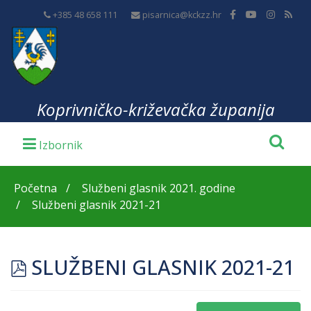
+385 48 658 111
pisarnica@kckzz.hr
Koprivničko-križevačka županija
Početna
Službeni glasnik 2021. godine
Službeni glasnik 2021-21
pdf
SLUŽBENI GLASNIK 2021-21