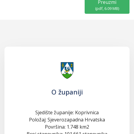
Preuzmi
(
pdf,
6.09 MB
)
O županiji
Sjedište županije: Koprivnica
Položaj: Sjeverozapadna Hrvatska
Površina: 1.748 km2
Broj stanovnika: 101.661 stanovnika