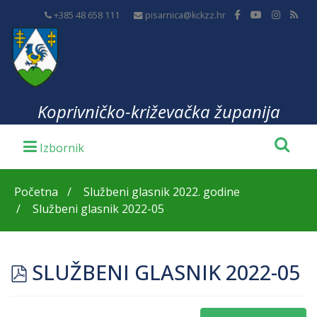
+385 48 658 111
pisarnica@kckzz.hr
Koprivničko-križevačka županija
Početna
Službeni glasnik 2022. godine
Službeni glasnik 2022-05
pdf
SLUŽBENI GLASNIK 2022-05