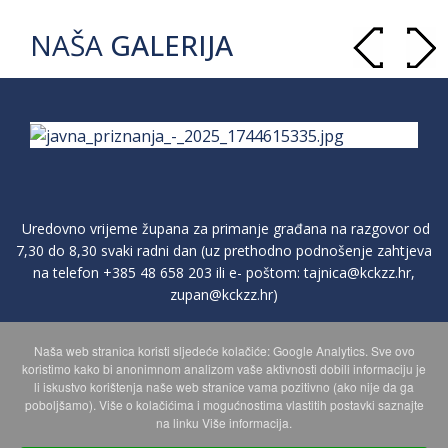
NAŠA
GALERIJA
Uredovno vrijeme župana za primanje građana na razgovor od
7,30 do 8,30 svaki radni dan (uz prethodno podnošenje zahtjeva
na telefon
+385 48 658 203
ili e- poštom:
tajnica@kckzz.hr
,
zupan@kckzz.hr
)
Naša web stranica koristi sljedeće kolačiće: Google Analytics. Sve ovo
POLITIKA ZAŠTITE PRIVATNOSTI OSOBNIH PODATAKA
koristimo kako bi anonimnom analizom vaše aktivnosti dobili informaciju je
li iskustvo korištenja naše web stranice vama pozitivno (ako nije da ga
poboljšamo). Više o kolačićima i mogućnostima vlastitih postavki saznajte
MAPA WEBA
na linku Više informacija.