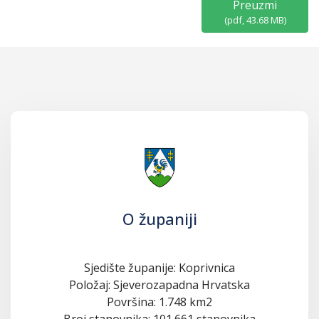
Preuzmi
(
pdf,
43.68 MB
)
O županiji
Sjedište županije: Koprivnica
Položaj: Sjeverozapadna Hrvatska
Površina: 1.748 km2
Broj stanovnika: 101.661 stanovnika