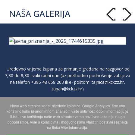
NAŠA
GALERIJA
Uredovno vrijeme župana za primanje građana na razgovor od
7,30 do 8,30 svaki radni dan (uz prethodno podnošenje zahtjeva
na telefon
+385 48 658 203
ili e- poštom:
tajnica@kckzz.hr
,
zupan@kckzz.hr
)
Naša web stranica koristi sljedeće kolačiće: Google Analytics. Sve ovo
POLITIKA ZAŠTITE PRIVATNOSTI OSOBNIH PODATAKA
koristimo kako bi anonimnom analizom vaše aktivnosti dobili informaciju je
li iskustvo korištenja naše web stranice vama pozitivno (ako nije da ga
poboljšamo). Više o kolačićima i mogućnostima vlastitih postavki saznajte
MAPA WEBA
na linku Više informacija.