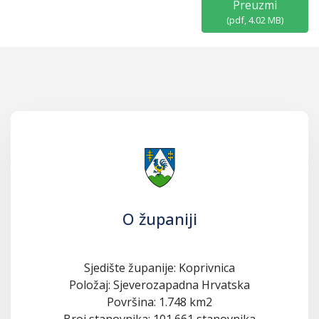
Preuzmi
(
pdf,
4.02 MB
)
O županiji
Sjedište županije: Koprivnica
Položaj: Sjeverozapadna Hrvatska
Površina: 1.748 km2
Broj stanovnika: 101.661 stanovnika