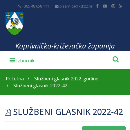
+385 48 658 111
pisarnica@kckzz.hr
Koprivničko-križevačka županija
Početna
Službeni glasnik 2022. godine
Službeni glasnik 2022-42
pdf
SLUŽBENI GLASNIK 2022-42