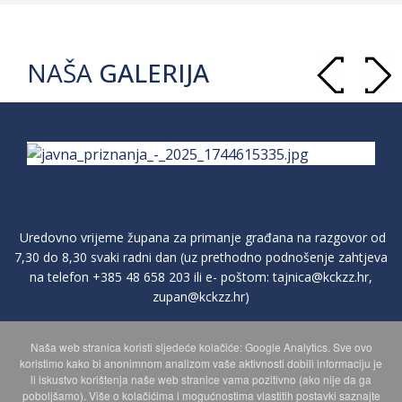
NAŠA
GALERIJA
Uredovno vrijeme župana za primanje građana na razgovor od
7,30 do 8,30 svaki radni dan (uz prethodno podnošenje zahtjeva
na telefon
+385 48 658 203
ili e- poštom:
tajnica@kckzz.hr
,
zupan@kckzz.hr
)
Naša web stranica koristi sljedeće kolačiće: Google Analytics. Sve ovo
POLITIKA ZAŠTITE PRIVATNOSTI OSOBNIH PODATAKA
koristimo kako bi anonimnom analizom vaše aktivnosti dobili informaciju je
li iskustvo korištenja naše web stranice vama pozitivno (ako nije da ga
poboljšamo). Više o kolačićima i mogućnostima vlastitih postavki saznajte
MAPA WEBA