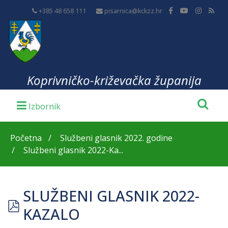
+385 48 658 111
pisarnica@kckzz.hr
Koprivničko-križevačka županija
Početna
Službeni glasnik 2022. godine
Službeni glasnik 2022-Ka...
SLUŽBENI GLASNIK 2022-
pdf
KAZALO