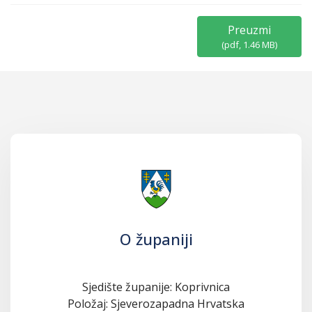
Preuzmi
(
pdf,
1.46 MB
)
O županiji
Sjedište županije: Koprivnica
Položaj: Sjeverozapadna Hrvatska