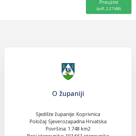
Preuzmi
(
pdf,
2.27 MB
)
O županiji
Sjedište županije: Koprivnica
Položaj: Sjeverozapadna Hrvatska
Površina: 1.748 km2
Broj stanovnika: 101.661 stanovnika