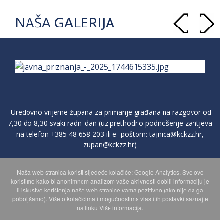
NAŠA
GALERIJA
Uredovno vrijeme župana za primanje građana na razgovor od
7,30 do 8,30 svaki radni dan (uz prethodno podnošenje zahtjeva
na telefon
+385 48 658 203
ili e- poštom:
tajnica@kckzz.hr
,
zupan@kckzz.hr
)
Naša web stranica koristi sljedeće kolačiće: Google Analytics. Sve ovo
POLITIKA ZAŠTITE PRIVATNOSTI OSOBNIH PODATAKA
koristimo kako bi anonimnom analizom vaše aktivnosti dobili informaciju je
li iskustvo korištenja naše web stranice vama pozitivno (ako nije da ga
poboljšamo). Više o kolačićima i mogućnostima vlastitih postavki saznajte
MAPA WEBA
na linku Više informacija.