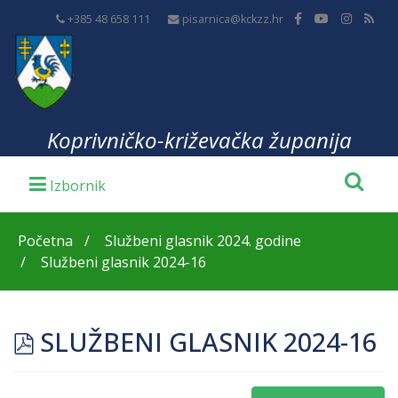
+385 48 658 111
pisarnica@kckzz.hr
Koprivničko-križevačka županija
Početna
Službeni glasnik 2024. godine
Službeni glasnik 2024-16
pdf
SLUŽBENI GLASNIK 2024-16