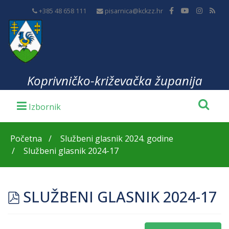
+385 48 658 111
pisarnica@kckzz.hr
Koprivničko-križevačka županija
Početna
Službeni glasnik 2024. godine
Službeni glasnik 2024-17
pdf
SLUŽBENI GLASNIK 2024-17