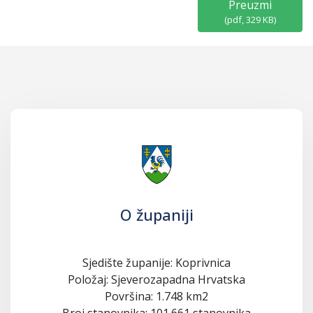
Preuzmi
(
pdf,
329 KB
)
O županiji
Sjedište županije: Koprivnica
Položaj: Sjeverozapadna Hrvatska
Površina: 1.748 km2
Broj stanovnika: 101.661 stanovnika