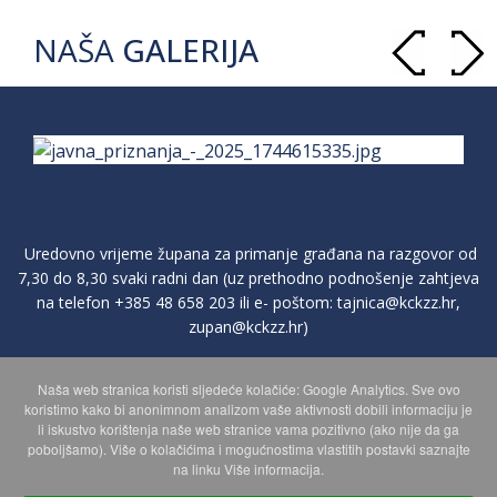
NAŠA
GALERIJA
Uredovno vrijeme župana za primanje građana na razgovor od
7,30 do 8,30 svaki radni dan (uz prethodno podnošenje zahtjeva
na telefon
+385 48 658 203
ili e- poštom:
tajnica@kckzz.hr
,
zupan@kckzz.hr
)
Naša web stranica koristi sljedeće kolačiće: Google Analytics. Sve ovo
POLITIKA ZAŠTITE PRIVATNOSTI OSOBNIH PODATAKA
koristimo kako bi anonimnom analizom vaše aktivnosti dobili informaciju je
li iskustvo korištenja naše web stranice vama pozitivno (ako nije da ga
poboljšamo). Više o kolačićima i mogućnostima vlastitih postavki saznajte
MAPA WEBA
na linku Više informacija.