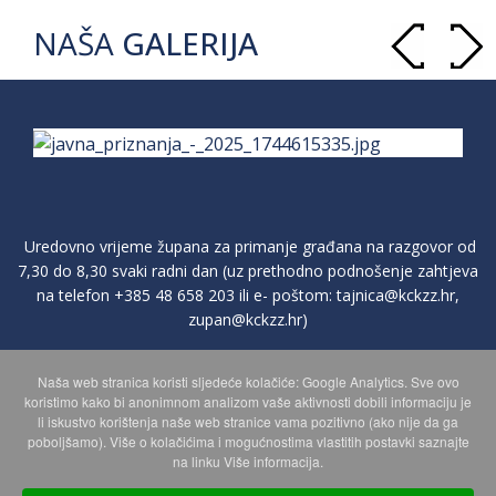
NAŠA
GALERIJA
Uredovno vrijeme župana za primanje građana na razgovor od
7,30 do 8,30 svaki radni dan (uz prethodno podnošenje zahtjeva
na telefon
+385 48 658 203
ili e- poštom:
tajnica@kckzz.hr
,
zupan@kckzz.hr
)
Naša web stranica koristi sljedeće kolačiće: Google Analytics. Sve ovo
POLITIKA ZAŠTITE PRIVATNOSTI OSOBNIH PODATAKA
koristimo kako bi anonimnom analizom vaše aktivnosti dobili informaciju je
li iskustvo korištenja naše web stranice vama pozitivno (ako nije da ga
poboljšamo). Više o kolačićima i mogućnostima vlastitih postavki saznajte
MAPA WEBA
na linku Više informacija.