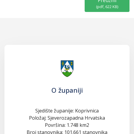
Preuzmi
(
pdf,
622 KB
)
O županiji
Sjedište županije: Koprivnica
Položaj: Sjeverozapadna Hrvatska
Površina: 1.748 km2
Broj stanovnika: 101.661 stanovnika