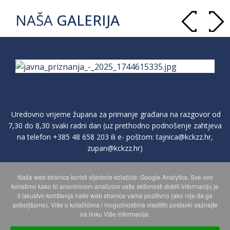
NAŠA
GALERIJA
Uredovno vrijeme župana za primanje građana na razgovor od
7,30 do 8,30 svaki radni dan (uz prethodno podnošenje zahtjeva
na telefon
+385 48 658 203
ili e- poštom:
tajnica@kckzz.hr
,
zupan@kckzz.hr
)
Naša web stranica koristi sljedeće kolačiće: Google Analytics. Sve ovo
POLITIKA ZAŠTITE PRIVATNOSTI OSOBNIH PODATAKA
koristimo kako bi anonimnom analizom vaše aktivnosti dobili informaciju je
li iskustvo korištenja naše web stranice vama pozitivno (ako nije da ga
poboljšamo). Više o kolačićima i mogućnostima vlastitih postavki saznajte
MAPA WEBA
na linku Više informacija.