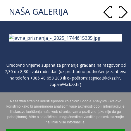
NAŠA
GALERIJA
Uredovno vrijeme župana za primanje građana na razgovor od
7,30 do 8,30 svaki radni dan (uz prethodno podnošenje zahtjeva
na telefon
+385 48 658 203
ili e- poštom:
tajnica@kckzz.hr
,
zupan@kckzz.hr
)
Naša web stranica koristi sljedeće kolačiće: Google Analytics. Sve ovo
POLITIKA ZAŠTITE PRIVATNOSTI OSOBNIH PODATAKA
koristimo kako bi anonimnom analizom vaše aktivnosti dobili informaciju je
li iskustvo korištenja naše web stranice vama pozitivno (ako nije da ga
poboljšamo). Više o kolačićima i mogućnostima vlastitih postavki saznajte
MAPA WEBA
na linku Više informacija.