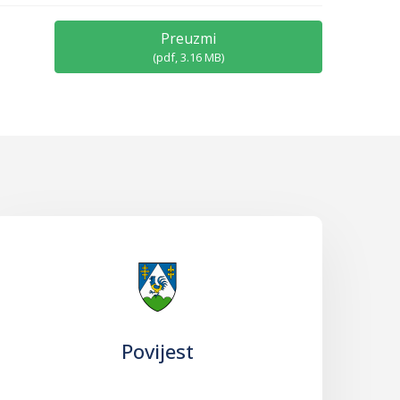
Preuzmi
(
pdf,
3.16 MB
)
Povijest