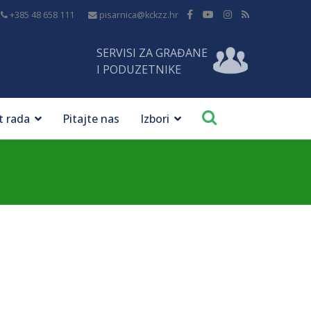
+385 48 658 111
pisarnica@kckzz.hr
SERVISI ZA GRAĐANE
I PODUZETNIKE
t rada
Pitajte nas
Izbori