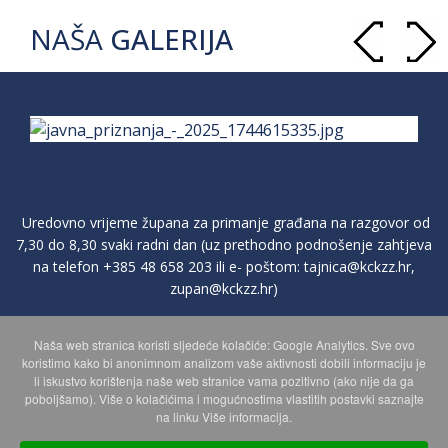
NAŠA
GALERIJA
Uredovno vrijeme župana za primanje građana na razgovor od
7,30 do 8,30 svaki radni dan (uz prethodno podnošenje zahtjeva
na telefon
+385 48 658 203
ili e- poštom:
tajnica@kckzz.hr
,
zupan@kckzz.hr
)
Naša web stranica koristi sljedeće kolačiće: Google Analytics. Sve ovo
POLITIKA ZAŠTITE PRIVATNOSTI OSOBNIH PODATAKA
koristimo kako bi anonimnom analizom vaše aktivnosti dobili informaciju je
li iskustvo korištenja naše web stranice vama pozitivno (ako nije da ga
poboljšamo). Više o kolačićima i mogućnostima vlastitih postavki saznajte
MAPA WEBA
na linku Više informacija.