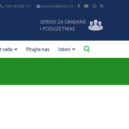
+385 48 658 111
pisarnica@kckzz.hr
SERVISI ZA GRAĐANE
I PODUZETNIKE
t rada
Pitajte nas
Izbori