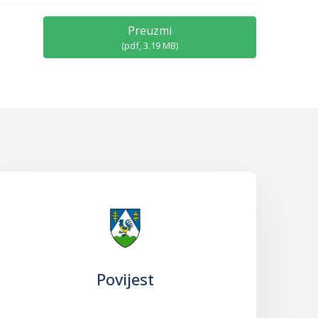
Preuzmi
(
pdf,
3.19 MB
)
Povijest