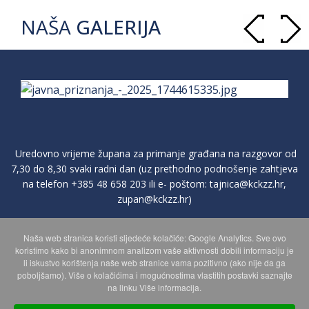
NAŠA
GALERIJA
Uredovno vrijeme župana za primanje građana na razgovor od
7,30 do 8,30 svaki radni dan (uz prethodno podnošenje zahtjeva
na telefon
+385 48 658 203
ili e- poštom:
tajnica@kckzz.hr
,
zupan@kckzz.hr
)
Naša web stranica koristi sljedeće kolačiće: Google Analytics. Sve ovo
POLITIKA ZAŠTITE PRIVATNOSTI OSOBNIH PODATAKA
koristimo kako bi anonimnom analizom vaše aktivnosti dobili informaciju je
li iskustvo korištenja naše web stranice vama pozitivno (ako nije da ga
poboljšamo). Više o kolačićima i mogućnostima vlastitih postavki saznajte
MAPA WEBA
na linku Više informacija.