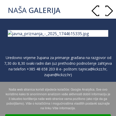
NAŠA
GALERIJA
Uredovno vrijeme župana za primanje građana na razgovor od
7,30 do 8,30 svaki radni dan (uz prethodno podnošenje zahtjeva
na telefon
+385 48 658 203
ili e- poštom:
tajnica@kckzz.hr
,
zupan@kckzz.hr
)
Naša web stranica koristi sljedeće kolačiće: Google Analytics. Sve ovo
POLITIKA ZAŠTITE PRIVATNOSTI OSOBNIH PODATAKA
koristimo kako bi anonimnom analizom vaše aktivnosti dobili informaciju je
li iskustvo korištenja naše web stranice vama pozitivno (ako nije da ga
poboljšamo). Više o kolačićima i mogućnostima vlastitih postavki saznajte
MAPA WEBA
na linku Više informacija.