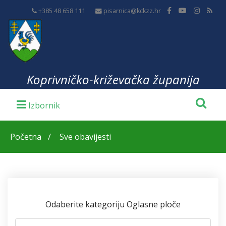
+385 48 658 111
pisarnica@kckzz.hr
Koprivničko-križevačka županija
Početna
Sve obavijesti
Odaberite kategoriju Oglasne ploče