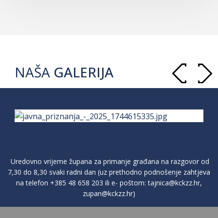
NAŠA
GALERIJA
Uredovno vrijeme župana za primanje građana na razgovor od
7,30 do 8,30 svaki radni dan (uz prethodno podnošenje zahtjeva
na telefon
+385 48 658 203
ili e- poštom:
tajnica@kckzz.hr
,
zupan@kckzz.hr
)