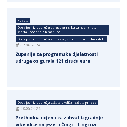
Novosti
Obavijesti iz područja obrazovanja, kulture, znanosti,
sporta i nacionalnih manjina
Obavijesti iz područja zdravstva, socijalne skrbi i branitelja
07.06.2024.
Županija za programske djelatnosti
udruga osigurala 121 tisuću eura
Obavijesti iz područja zaštite okoliša i zaštita prirode
28.05.2024.
Prethodna ocjena za zahvat izgradnje
vikendice na jezeru Čingi – Lingi na