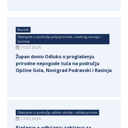
Novosti
Obavijesti iz područja poljoprivrede, ruralnog razvoja i
turizma
19.07.2024.
Župan donio Odluku o proglašenju
prirodne nepogode tuča na području
Općine Gola, Novigrad Podravski i Rasinja
Obavijesti iz područja zaštite okoliša i zaštita prirode
17.07.2024.
Rješenje o odbijanju zahtjeva za