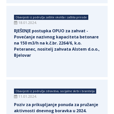
Obavijesti iz područja zaštite okoliša i zaštita prirode
18.01.2024.
RJEŠENJE postupka OPUO za zahvat -
Povećanje nazivnog kapaciteta betonare
na 150 m3/h na k.č.br. 2264/6, k.o.
Peteranec, nositelj zahvata Alstem d.o.o.,
Bjelovar
Obavijesti iz područja zdravstva, socijalne skrbi i branitelja
11.01.2024.
Poziv za prikupljanje ponuda za pružanje
aktivnosti dnevnog boravka u 2024.