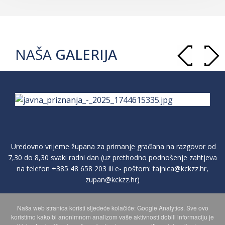
NAŠA
GALERIJA
Uredovno vrijeme župana za primanje građana na razgovor od
7,30 do 8,30 svaki radni dan (uz prethodno podnošenje zahtjeva
na telefon
+385 48 658 203
ili e- poštom:
tajnica@kckzz.hr
,
zupan@kckzz.hr
)
Naša web stranica koristi sljedeće kolačiće: Google Analytics. Sve ovo
POLITIKA ZAŠTITE PRIVATNOSTI OSOBNIH PODATAKA
koristimo kako bi anonimnom analizom vaše aktivnosti dobili informaciju je