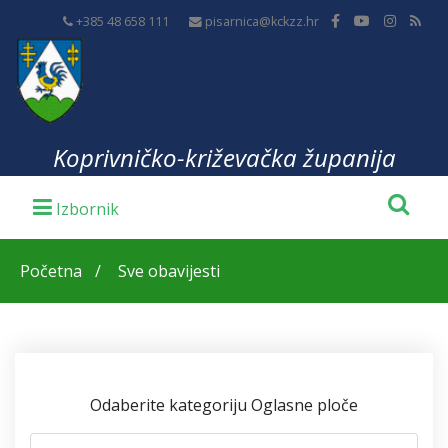
+385 48 658 111
pisarnica@kckzz.hr
Koprivničko-križevačka županija
Početna
Sve obavijesti
Odaberite kategoriju Oglasne ploče