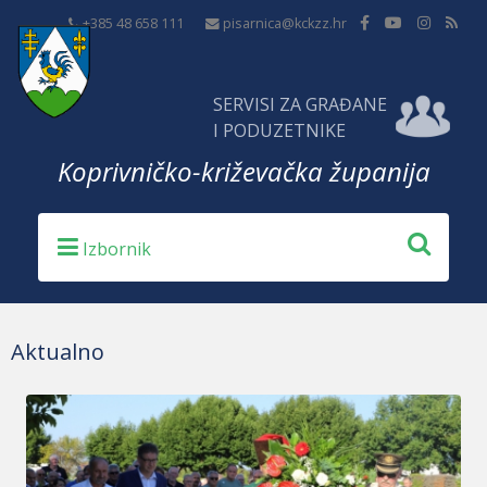
+385 48 658 111
pisarnica@kckzz.hr
SERVISI ZA GRAĐANE
I PODUZETNIKE
Koprivničko-križevačka županija
Aktualno