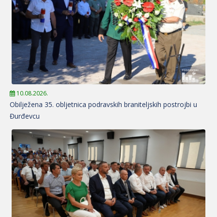
10.08.2026.
Obilježena 35. obljetnica podravskih braniteljskih postrojbi u
Đurđevcu