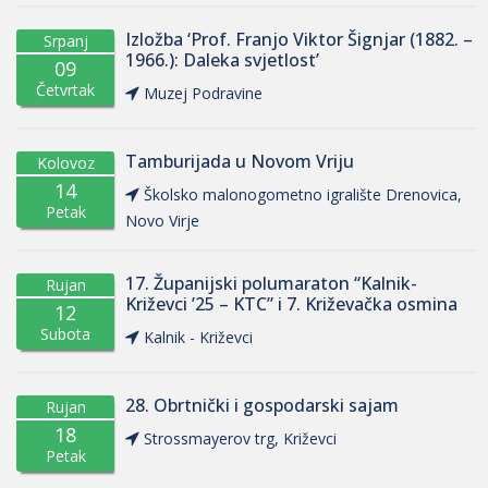
Izložba ‘Prof. Franjo Viktor Šignjar (1882. –
Srpanj
1966.): Daleka svjetlost’
09
Četvrtak
Muzej Podravine
Tamburijada u Novom Vriju
Kolovoz
14
Školsko malonogometno igralište Drenovica,
Petak
Novo Virje
17. Županijski polumaraton “Kalnik-
Rujan
Križevci ’25 – KTC” i 7. Križevačka osmina
12
Subota
Kalnik - Križevci
28. Obrtnički i gospodarski sajam
Rujan
18
Strossmayerov trg, Križevci
Petak