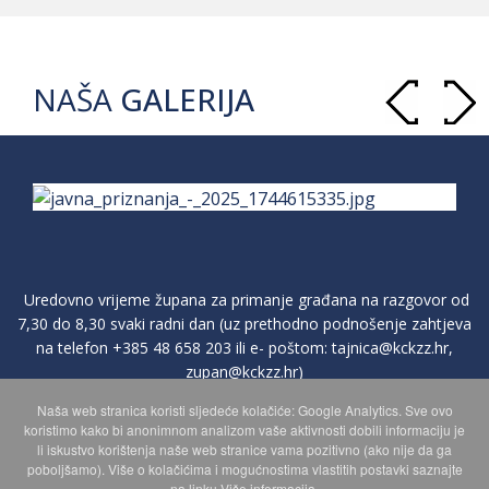
NAŠA
GALERIJA
Uredovno vrijeme župana za primanje građana na razgovor od
7,30 do 8,30 svaki radni dan (uz prethodno podnošenje zahtjeva
na telefon
+385 48 658 203
ili e- poštom:
tajnica@kckzz.hr
,
zupan@kckzz.hr
)
Naša web stranica koristi sljedeće kolačiće: Google Analytics. Sve ovo
koristimo kako bi anonimnom analizom vaše aktivnosti dobili informaciju je
POLITIKA ZAŠTITE PRIVATNOSTI OSOBNIH PODATAKA
li iskustvo korištenja naše web stranice vama pozitivno (ako nije da ga
poboljšamo). Više o kolačićima i mogućnostima vlastitih postavki saznajte
na linku Više informacija.