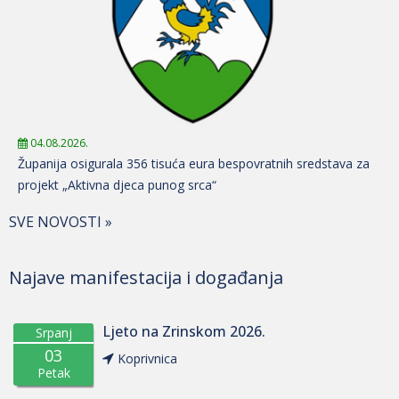
04.08.2026.
Županija osigurala 356 tisuća eura bespovratnih sredstava za
projekt „Aktivna djeca punog srca“
SVE NOVOSTI »
Najave manifestacija i događanja
Ljeto na Zrinskom 2026.
Srpanj
03
Koprivnica
Petak