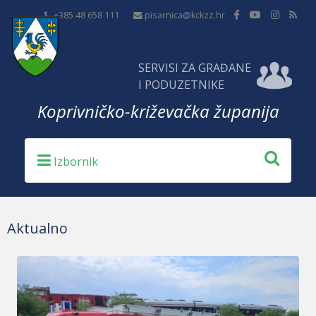
+385 48 658 111
pisarnica@kckzz.hr
SERVISI ZA GRAĐANE
I PODUZETNIKE
Koprivničko-križevačka županija
Aktualno