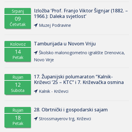
Izložba ‘Prof. Franjo Viktor Šignjar (1882. –
Srpanj
1966.): Daleka svjetlost’
09
Četvrtak
Muzej Podravine
Tamburijada u Novom Vriju
Kolovoz
14
Školsko malonogometno igralište Drenovica,
Petak
Novo Virje
17. Županijski polumaraton “Kalnik-
Rujan
Križevci ’25 – KTC” i 7. Križevačka osmina
12
Subota
Kalnik - Križevci
28. Obrtnički i gospodarski sajam
Rujan
18
Strossmayerov trg, Križevci
Petak