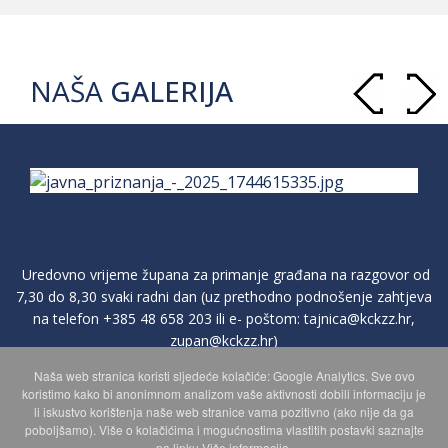
NAŠA
GALERIJA
Uredovno vrijeme župana za primanje građana na razgovor od
7,30 do 8,30 svaki radni dan (uz prethodno podnošenje zahtjeva
na telefon
+385 48 658 203
ili e- poštom:
tajnica@kckzz.hr
,
zupan@kckzz.hr
)
Naša web stranica koristi sljedeće kolačiće: Google Analytics. Sve ovo
koristimo kako bi anonimnom analizom vaše aktivnosti dobili informaciju je
POLITIKA ZAŠTITE PRIVATNOSTI OSOBNIH PODATAKA
li iskustvo korištenja naše web stranice vama pozitivno (ako nije da ga
poboljšamo). Više o kolačićima i mogućnostima vlastitih postavki saznajte
na linku Više informacija.