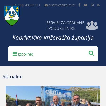
+385 48 658 111
pisarnica@kckzz.hr
SERVISI ZA GRAĐANE
I PODUZETNIKE
Koprivničko-križevačka županija
Aktualno