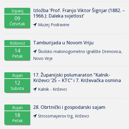
Izložba ‘Prof. Franjo Viktor Šignjar (1882. –
Srpanj
1966.): Daleka svjetlost’
09
Četvrtak
Muzej Podravine
Tamburijada u Novom Vriju
Kolovoz
14
Školsko malonogometno igralište Drenovica,
Petak
Novo Virje
17. Županijski polumaraton “Kalnik-
Rujan
Križevci ’25 – KTC” i 7. Križevačka osmina
12
Subota
Kalnik - Križevci
28. Obrtnički i gospodarski sajam
Rujan
18
Strossmayerov trg, Križevci
Petak