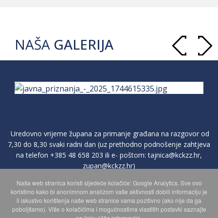
NAŠA
GALERIJA
Uredovno vrijeme župana za primanje građana na razgovor od
7,30 do 8,30 svaki radni dan (uz prethodno podnošenje zahtjeva
na telefon
+385 48 658 203
ili e- poštom:
tajnica@kckzz.hr
,
zupan@kckzz.hr
)
Naša web stranica koristi sljedeće kolačiće: Google Analytics. Sve ovo
koristimo kako bi anonimnom analizom vaše aktivnosti dobili informaciju je
POLITIKA ZAŠTITE PRIVATNOSTI OSOBNIH PODATAKA
li iskustvo korištenja naše web stranice vama pozitivno (ako nije da ga
poboljšamo). Više o kolačićima i mogućnostima vlastitih postavki saznajte
na linku Više informacija.