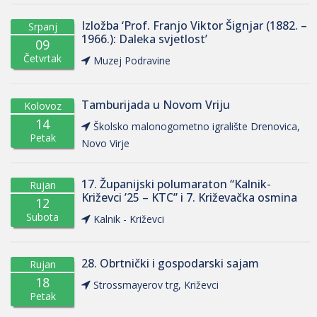
Izložba ‘Prof. Franjo Viktor Šignjar (1882. –
Srpanj
1966.): Daleka svjetlost’
09
Četvrtak
Muzej Podravine
Tamburijada u Novom Vriju
Kolovoz
14
Školsko malonogometno igralište Drenovica,
Petak
Novo Virje
17. Županijski polumaraton “Kalnik-
Rujan
Križevci ’25 – KTC” i 7. Križevačka osmina
12
Subota
Kalnik - Križevci
28. Obrtnički i gospodarski sajam
Rujan
18
Strossmayerov trg, Križevci
Petak