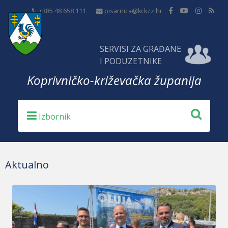
+385 48 658 111
pisarnica@kckzz.hr
SERVISI ZA GRAĐANE
I PODUZETNIKE
Koprivničko-križevačka županija
Aktualno