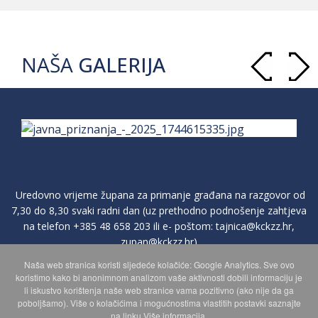
NAŠA
GALERIJA
Uredovno vrijeme župana za primanje građana na razgovor od
7,30 do 8,30 svaki radni dan (uz prethodno podnošenje zahtjeva
na telefon
+385 48 658 203
ili e- poštom:
tajnica@kckzz.hr
,
zupan@kckzz.hr
)
Naša web stranica koristi sljedeće kolačiće: Google Analytics. Sve ovo
koristimo kako bi anonimnom analizom vaše aktivnosti dobili informaciju je
POLITIKA ZAŠTITE PRIVATNOSTI OSOBNIH PODATAKA
li iskustvo korištenja naše web stranice vama pozitivno (ako nije da ga
poboljšamo). Više o kolačićima i mogućnostima vlastitih postavki saznajte
na linku Više informacija.