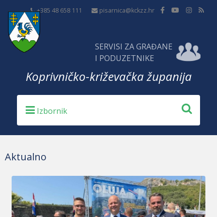
+385 48 658 111
pisarnica@kckzz.hr
SERVISI ZA GRAĐANE
I PODUZETNIKE
Koprivničko-križevačka županija
Aktualno