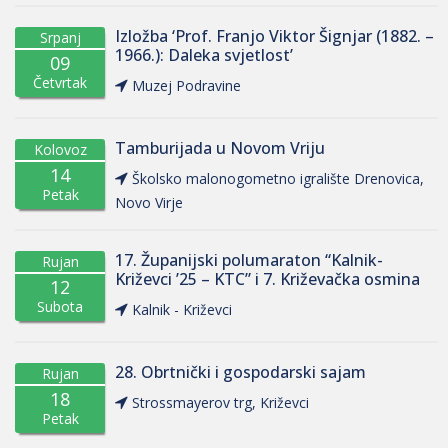
Izložba ‘Prof. Franjo Viktor Šignjar (1882. –
Srpanj
1966.): Daleka svjetlost’
09
Četvrtak
Muzej Podravine
Tamburijada u Novom Vriju
Kolovoz
14
Školsko malonogometno igralište Drenovica,
Petak
Novo Virje
17. Županijski polumaraton “Kalnik-
Rujan
Križevci ’25 – KTC” i 7. Križevačka osmina
12
Subota
Kalnik - Križevci
28. Obrtnički i gospodarski sajam
Rujan
18
Strossmayerov trg, Križevci
Petak