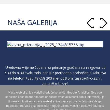
NAŠA
GALERIJA
Uredovno vrijeme župana za primanje građana na razgovor od
7,30 do 8,30 svaki radni dan (uz prethodno podnošenje zahtjeva
na telefon
+385 48 658 203
ili e- poštom:
tajnica@kckzz.hr
,
zupan@kckzz.hr
)
Naša web stranica koristi sljedeće kolačiće: Google Analytics. Sve ovo
koristimo kako bi anonimnom analizom vaše aktivnosti dobili informaciju je
POLITIKA ZAŠTITE PRIVATNOSTI OSOBNIH PODATAKA
li iskustvo korištenja naše web stranice vama pozitivno (ako nije da ga
poboljšamo). Više o kolačićima i mogućnostima vlastitih postavki saznajte
na linku Više informacija.