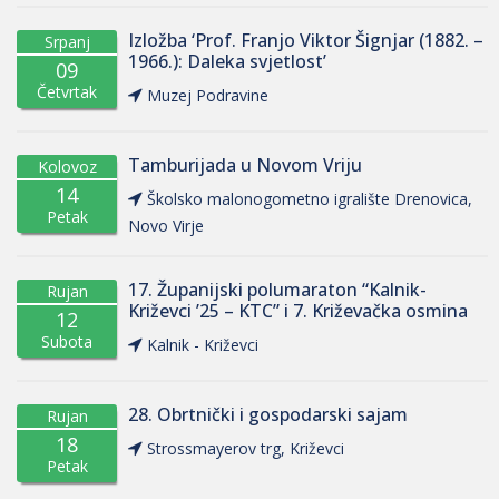
Izložba ‘Prof. Franjo Viktor Šignjar (1882. –
Srpanj
1966.): Daleka svjetlost’
09
Četvrtak
Muzej Podravine
Tamburijada u Novom Vriju
Kolovoz
14
Školsko malonogometno igralište Drenovica,
Petak
Novo Virje
17. Županijski polumaraton “Kalnik-
Rujan
Križevci ’25 – KTC” i 7. Križevačka osmina
12
Subota
Kalnik - Križevci
28. Obrtnički i gospodarski sajam
Rujan
18
Strossmayerov trg, Križevci
Petak