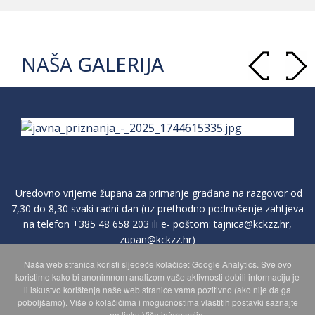
NAŠA
GALERIJA
Uredovno vrijeme župana za primanje građana na razgovor od
7,30 do 8,30 svaki radni dan (uz prethodno podnošenje zahtjeva
na telefon
+385 48 658 203
ili e- poštom:
tajnica@kckzz.hr
,
zupan@kckzz.hr
)
Naša web stranica koristi sljedeće kolačiće: Google Analytics. Sve ovo
koristimo kako bi anonimnom analizom vaše aktivnosti dobili informaciju je
POLITIKA ZAŠTITE PRIVATNOSTI OSOBNIH PODATAKA
li iskustvo korištenja naše web stranice vama pozitivno (ako nije da ga
poboljšamo). Više o kolačićima i mogućnostima vlastitih postavki saznajte
na linku Više informacija.