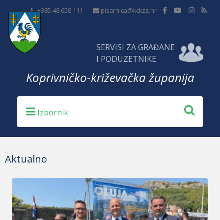
+385 48 658 111
pisarnica@kckzz.hr
SERVISI ZA GRAĐANE
I PODUZETNIKE
Koprivničko-križevačka županija
Aktualno