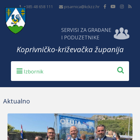
+385 48 658 111
pisarnica@kckzz.hr
SERVISI ZA GRAĐANE
I PODUZETNIKE
Koprivničko-križevačka županija
Aktualno