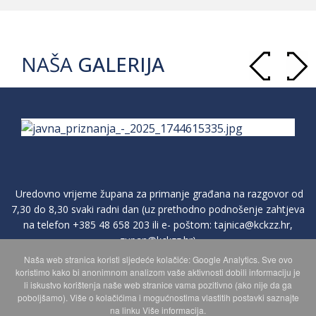
NAŠA
GALERIJA
Uredovno vrijeme župana za primanje građana na razgovor od
7,30 do 8,30 svaki radni dan (uz prethodno podnošenje zahtjeva
na telefon
+385 48 658 203
ili e- poštom:
tajnica@kckzz.hr
,
zupan@kckzz.hr
)
Naša web stranica koristi sljedeće kolačiće: Google Analytics. Sve ovo
koristimo kako bi anonimnom analizom vaše aktivnosti dobili informaciju je
POLITIKA ZAŠTITE PRIVATNOSTI OSOBNIH PODATAKA
li iskustvo korištenja naše web stranice vama pozitivno (ako nije da ga
poboljšamo). Više o kolačićima i mogućnostima vlastitih postavki saznajte
na linku Više informacija.