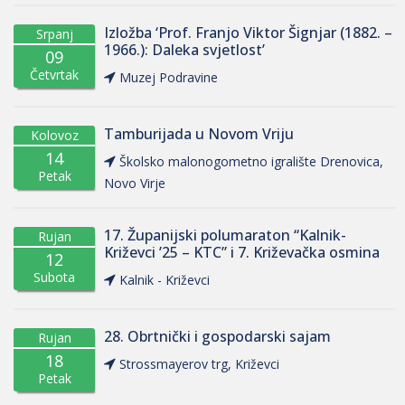
Izložba ‘Prof. Franjo Viktor Šignjar (1882. –
Srpanj
1966.): Daleka svjetlost’
09
Četvrtak
Muzej Podravine
Tamburijada u Novom Vriju
Kolovoz
14
Školsko malonogometno igralište Drenovica,
Petak
Novo Virje
17. Županijski polumaraton “Kalnik-
Rujan
Križevci ’25 – KTC” i 7. Križevačka osmina
12
Subota
Kalnik - Križevci
28. Obrtnički i gospodarski sajam
Rujan
18
Strossmayerov trg, Križevci
Petak