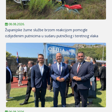
08.08.2026.
Županijske žurne službe brzom reakcijom pomogle
ozlijeđenim putnicima u sudaru putničkog i teretnog vlaka
06.08.2026.