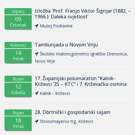
Izložba ‘Prof. Franjo Viktor Šignjar (1882. –
Srpanj
1966.): Daleka svjetlost’
09
Četvrtak
Muzej Podravine
Tamburijada u Novom Vriju
Kolovoz
14
Školsko malonogometno igralište Drenovica,
Petak
Novo Virje
17. Županijski polumaraton “Kalnik-
Rujan
Križevci ’25 – KTC” i 7. Križevačka osmina
12
Subota
Kalnik - Križevci
28. Obrtnički i gospodarski sajam
Rujan
18
Strossmayerov trg, Križevci
Petak