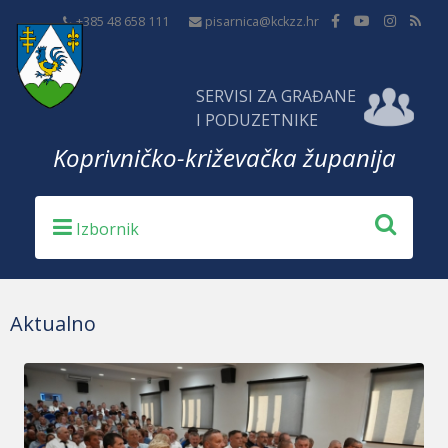
+385 48 658 111
pisarnica@kckzz.hr
SERVISI ZA GRAĐANE
I PODUZETNIKE
Koprivničko-križevačka županija
Aktualno