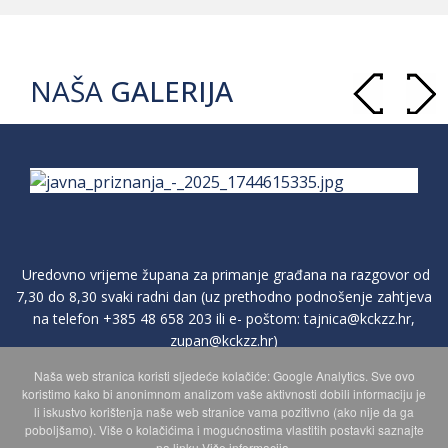
NAŠA
GALERIJA
Uredovno vrijeme župana za primanje građana na razgovor od
7,30 do 8,30 svaki radni dan (uz prethodno podnošenje zahtjeva
na telefon
+385 48 658 203
ili e- poštom:
tajnica@kckzz.hr
,
zupan@kckzz.hr
)
Naša web stranica koristi sljedeće kolačiće: Google Analytics. Sve ovo
koristimo kako bi anonimnom analizom vaše aktivnosti dobili informaciju je
POLITIKA ZAŠTITE PRIVATNOSTI OSOBNIH PODATAKA
li iskustvo korištenja naše web stranice vama pozitivno (ako nije da ga
poboljšamo). Više o kolačićima i mogućnostima vlastitih postavki saznajte
na linku Više informacija.