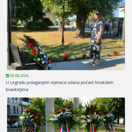
06.08.2026.
U Legradu polaganjem vijenaca odana počast hrvatskim
braniteljima