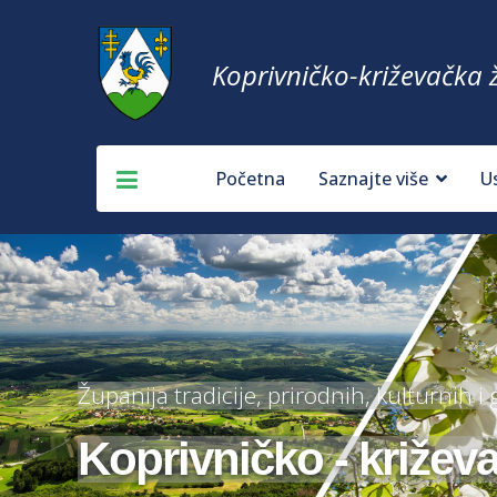
Koprivničko-križevačka 
Početna
Saznajte više
U
Županija tradicije, prirodnih, kulturnih i
Koprivničko - križev