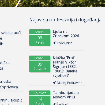
Najave manifestacija i događanja
Ljeto na
Srpanj
 svijeće uoči
Zrinskom 2026.
03
ke
Petak
Koprivnica
ih
Izložba ‘Prof.
Srpanj
Franjo Viktor
ktička
09
Šignjar (1882. –
ca
Četvrtak
1966.): Daleka
svjetlost’
osnutka
Muzej Podravine
oprivnica
Tamburijada u
Kolovoz
Novom Vriju
14
rnir „Jakupić
Petak
Školsko