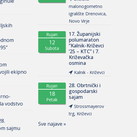
ginule
malonogometno
igralište Drenovica,
Novo Virje
ljskih
17. Županijski
Rujan
polumaraton
odnom
12
“Kalnik-Križevci
 95“
Subota
’25 – KTC” i 7.
Križevačka
osmina
nom
ojili ekipno
Kalnik - Križevci
28. Obrtnički i
Rujan
gospodarski
18
urno-
sajam
Petak
la vodstvo
Strossmayerov
trg, Križevci
28.
Sve najave »
om sajmu