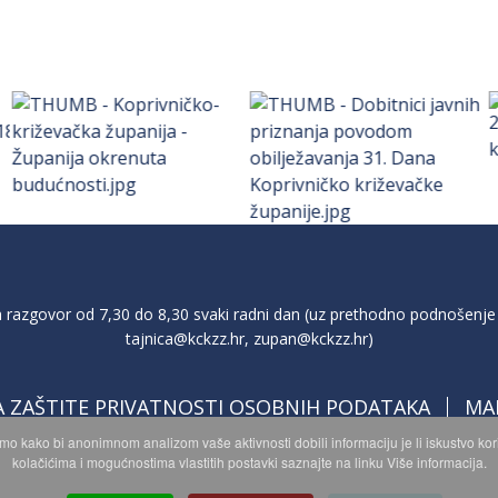
razgovor od 7,30 do 8,30 svaki radni dan (uz prethodno podnošenje 
tajnica@kckzz.hr
,
zupan@kckzz.hr
)
A ZAŠTITE PRIVATNOSTI OSOBNIH PODATAKA
MA
imo kako bi anonimnom analizom vaše aktivnosti dobili informaciju je li iskustvo k
kolačićima i mogućnostima vlastitih postavki saznajte na linku Više informacija.