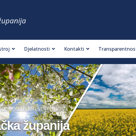
županija
stroj
Djelatnosti
Kontakti
Transparentnos
 gospodarskih vrijednosti
ačka županija