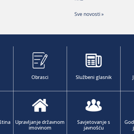
Sve novosti »
Obrasci
Službeni glasnik
ština
Upravljanje državnom
Savjetovanje s
Godi
imovinom
javnošću