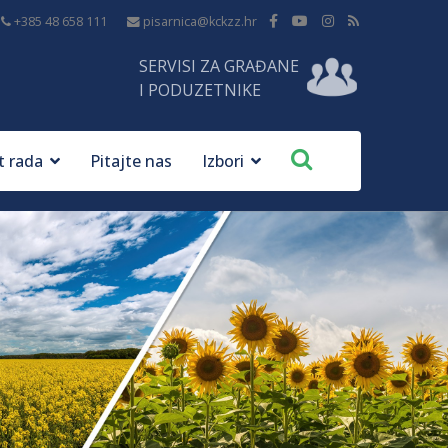
+385 48 658 111
pisarnica@kckzz.hr
SERVISI ZA GRAĐANE
I PODUZETNIKE
t rada
Pitajte nas
Izbori