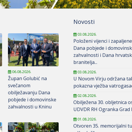
Novosti
03.08.2026.
Položeni vijenci i zapaljene
Dana pobjede i domovins
zahvalnosti i Dana hrvatsk
branitelja...
06.08.2026.
03.08.2026.
Župan Golubić na
U Novom Virju održana ta
svečanom
pokazna vježba vatrogasa
obilježavanju Dana
02.08.2026.
pobjede i domovinske
Obilježena 30. obljetnica 
zahvalnosti u Kninu
UDVDR RH Ogranka Grad K
01.08.2026.
Otvoren 35. memorijalni tu