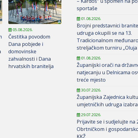
– Kardoš“ u spomen na po
sportaše
01.08.2026.
Brojni predstavnici branite
05.08.2026.
udruga okupili se na 13.
m
Čestitka povodom
Tradicionalnom međunar
t
Dana pobjede i
streljačkom turniru „Oluja
a
domovinske
zahvalnosti i Dana
01.08.2026.
Županijski orači na držav
hrvatskih branitelja
natjecanju u Delnicama osv
treće mjesto
30.07.2026.
Županijska Zajednica kult
umjetničkih udruga izabra
29.07.2026.
Prijavite se i sudjelujte na 
Obrtničkom i gospodarsk
KKŽ