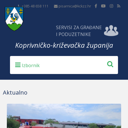
+385 48 658 111
pisarnica@kckzz.hr
SERVISI ZA GRAĐANE
I PODUZETNIKE
Koprivničko-križevačka županija
Aktualno