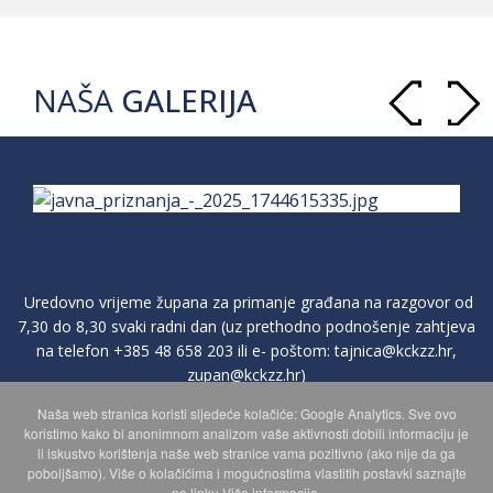
NAŠA
GALERIJA
Uredovno vrijeme župana za primanje građana na razgovor od
7,30 do 8,30 svaki radni dan (uz prethodno podnošenje zahtjeva
na telefon
+385 48 658 203
ili e- poštom:
tajnica@kckzz.hr
,
zupan@kckzz.hr
)
Naša web stranica koristi sljedeće kolačiće: Google Analytics. Sve ovo
koristimo kako bi anonimnom analizom vaše aktivnosti dobili informaciju je
POLITIKA ZAŠTITE PRIVATNOSTI OSOBNIH PODATAKA
li iskustvo korištenja naše web stranice vama pozitivno (ako nije da ga
poboljšamo). Više o kolačićima i mogućnostima vlastitih postavki saznajte
na linku Više informacija.