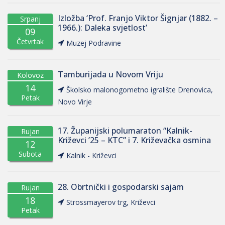
Izložba ‘Prof. Franjo Viktor Šignjar (1882. –
Srpanj
1966.): Daleka svjetlost’
09
Četvrtak
Muzej Podravine
Tamburijada u Novom Vriju
Kolovoz
14
Školsko malonogometno igralište Drenovica,
Petak
Novo Virje
17. Županijski polumaraton “Kalnik-
Rujan
Križevci ’25 – KTC” i 7. Križevačka osmina
12
Subota
Kalnik - Križevci
28. Obrtnički i gospodarski sajam
Rujan
18
Strossmayerov trg, Križevci
Petak