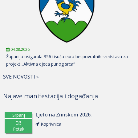
04.08.2026.
Županija osigurala 356 tisuća eura bespovratnih sredstava za
projekt „Aktivna djeca punog srca“
SVE NOVOSTI »
Najave manifestacija i događanja
Ljeto na Zrinskom 2026.
Srpanj
03
Koprivnica
Petak