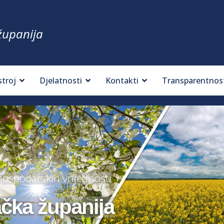
županija
stroj
Djelatnosti
Kontakti
Transparentnos
 gospodarskih vrijednosti
ačka županija