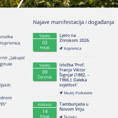
Najave manifestacija i događanja
Ljeto na
Srpanj
osnutka
Zrinskom 2026.
03
oprivnica
Petak
Koprivnica
rnir „Jakupić
ginule
Izložba ‘Prof.
Srpanj
Franjo Viktor
09
Šignjar (1882. –
Četvrtak
1966.): Daleka
svjetlost’
ljskih
Muzej Podravine
odnom
 95“
Tamburijada u
Kolovoz
Novom Vriju
14
Petak
Školsko