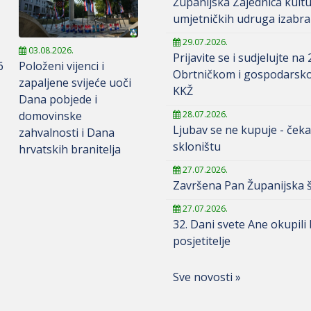
Županijska Zajednica kult
umjetničkih udruga izabra
29.07.2026.
03.08.2026.
Prijavite se i sudjelujte na 
6
Položeni vijenci i
Obrtničkom i gospodarsk
zapaljene svijeće uoči
KKŽ
Dana pobjede i
domovinske
28.07.2026.
Ljubav se ne kupuje - čeka
zahvalnosti i Dana
skloništu
hrvatskih branitelja
27.07.2026.
Završena Pan Županijska š
27.07.2026.
32. Dani svete Ane okupili
posjetitelje
Sve novosti »