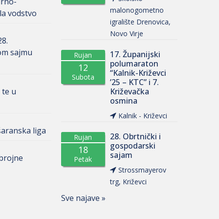
urno-
malonogometno
la vodstvo
igralište Drenovica,
Novo Virje
28.
om sajmu
17. Županijski
Rujan
polumaraton
12
“Kalnik-Križevci
Subota
’25 – KTC” i 7.
 te u
Križevačka
osmina
Kalnik - Križevci
aranska liga
28. Obrtnički i
Rujan
gospodarski
18
sajam
 brojne
Petak
Strossmayerov
trg, Križevci
Sve najave »