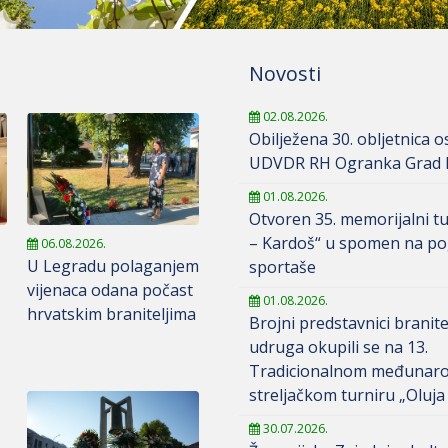
Novosti
02.08.2026.
Obilježena 30. obljetnica 
UDVDR RH Ogranka Grad K
01.08.2026.
Otvoren 35. memorijalni tu
– Kardoš“ u spomen na po
06.08.2026.
U Legradu polaganjem
sportaše
vijenaca odana počast
01.08.2026.
hrvatskim braniteljima
Brojni predstavnici branite
udruga okupili se na 13.
Tradicionalnom međunar
streljačkom turniru „Oluja
30.07.2026.