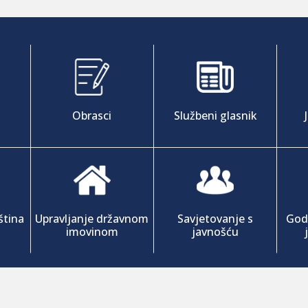
Obrasci
Službeni glasnik
ština
Upravljanje državnom
Savjetovanje s
Godi
imovinom
javnošću