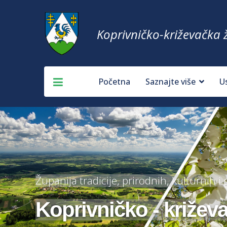
Koprivničko-križevačka 
Početna
Saznajte više
U
Županija tradicije, prirodnih, kulturnih i
Koprivničko - križev