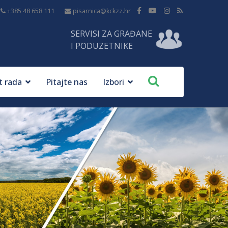
+385 48 658 111
pisarnica@kckzz.hr
SERVISI ZA GRAĐANE
I PODUZETNIKE
t rada
Pitajte nas
Izbori