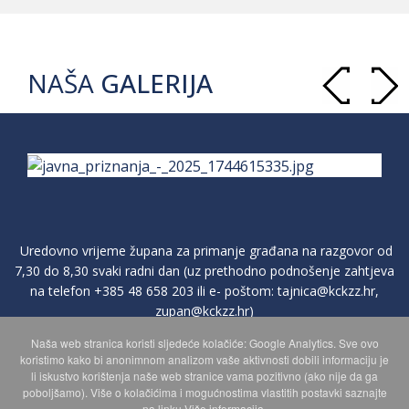
NAŠA
GALERIJA
Uredovno vrijeme župana za primanje građana na razgovor od
7,30 do 8,30 svaki radni dan (uz prethodno podnošenje zahtjeva
na telefon
+385 48 658 203
ili e- poštom:
tajnica@kckzz.hr
,
zupan@kckzz.hr
)
Naša web stranica koristi sljedeće kolačiće: Google Analytics. Sve ovo
koristimo kako bi anonimnom analizom vaše aktivnosti dobili informaciju je
POLITIKA ZAŠTITE PRIVATNOSTI OSOBNIH PODATAKA
li iskustvo korištenja naše web stranice vama pozitivno (ako nije da ga
poboljšamo). Više o kolačićima i mogućnostima vlastitih postavki saznajte
na linku Više informacija.