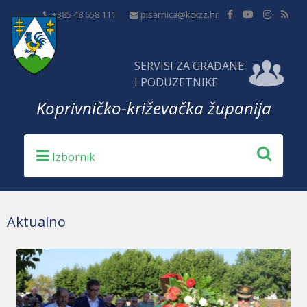
+385 48 658 111
pisarnica@kckzz.hr
SERVISI ZA GRAĐANE
I PODUZETNIKE
Koprivničko-križevačka županija
Aktualno