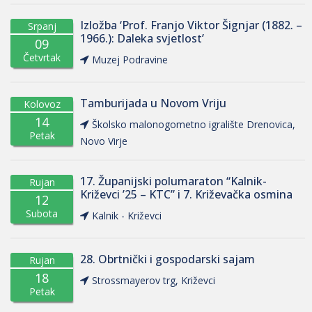
Izložba ‘Prof. Franjo Viktor Šignjar (1882. –
Srpanj
1966.): Daleka svjetlost’
09
Četvrtak
Muzej Podravine
Tamburijada u Novom Vriju
Kolovoz
14
Školsko malonogometno igralište Drenovica,
Petak
Novo Virje
17. Županijski polumaraton “Kalnik-
Rujan
Križevci ’25 – KTC” i 7. Križevačka osmina
12
Subota
Kalnik - Križevci
28. Obrtnički i gospodarski sajam
Rujan
18
Strossmayerov trg, Križevci
Petak