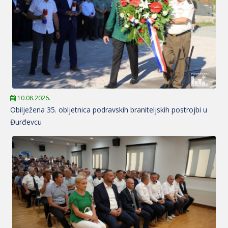
10.08.2026.
Obilježena 35. obljetnica podravskih braniteljskih postrojbi u
Đurđevcu