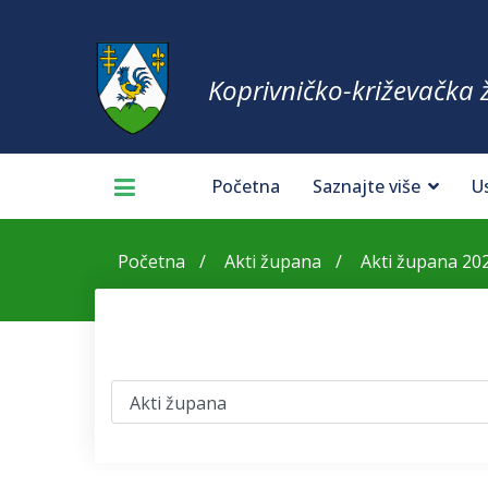
Koprivničko-križevačka 
Početna
Saznajte više
U
Početna
Akti župana
Akti župana 20