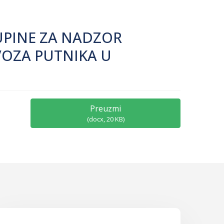
UPINE ZA NADZOR
VOZA PUTNIKA U
Preuzmi
(
docx,
20 KB
)