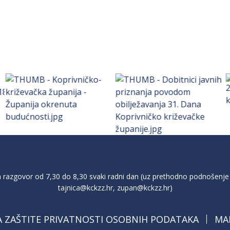
razgovor od 7,30 do 8,30 svaki radni dan (uz prethodno podnošenje 
tajnica@kckzz.hr
,
zupan@kckzz.hr
)
A ZAŠTITE PRIVATNOSTI OSOBNIH PODATAKA
MA