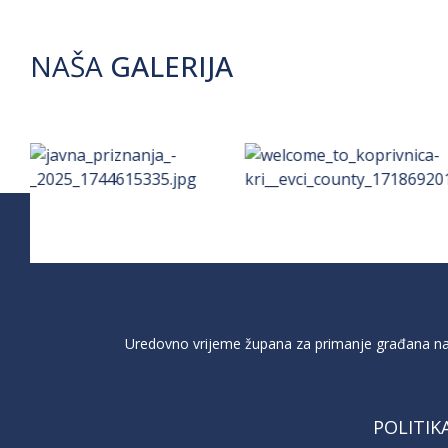
NAŠA
GALERIJA
Uredovno vrijeme župana za primanje građana na 
POLITIK