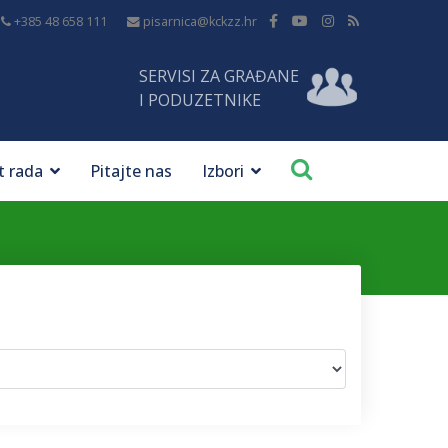
+385 48 658 111
pisarnica@kckzz.hr
SERVISI ZA GRAĐANE
I PODUZETNIKE
t rada
Pitajte nas
Izbori