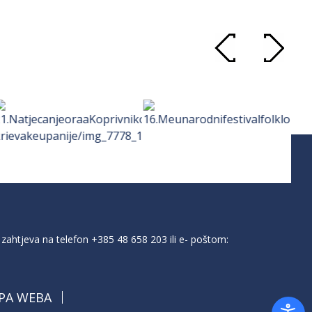
zahtjeva na telefon
+385 48 658 203
ili e- poštom:
PA WEBA