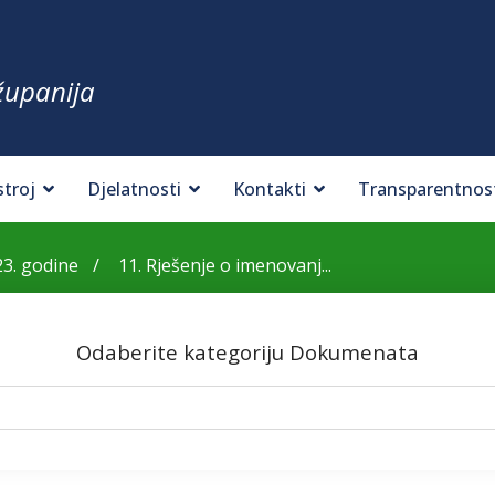
županija
stroj
Djelatnosti
Kontakti
Transparentnos
23. godine
11. Rješenje o imenovanj...
Odaberite kategoriju Dokumenata