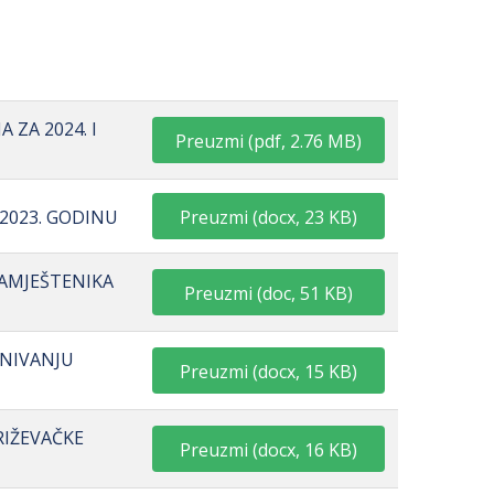
 ZA 2024. I
Preuzmi
(
pdf,
2.76 MB
)
Preuzmi
(
docx,
23 KB
)
2023. GODINU
NAMJEŠTENIKA
Preuzmi
(
doc,
51 KB
)
SNIVANJU
Preuzmi
(
docx,
15 KB
)
RIŽEVAČKE
Preuzmi
(
docx,
16 KB
)