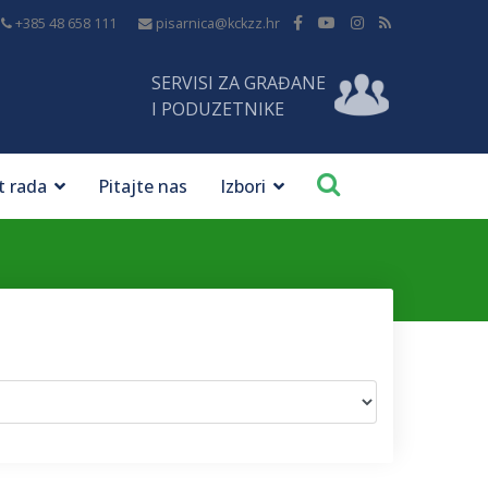
+385 48 658 111
pisarnica@kckzz.hr
SERVISI ZA GRAĐANE
I PODUZETNIKE
t rada
Pitajte nas
Izbori