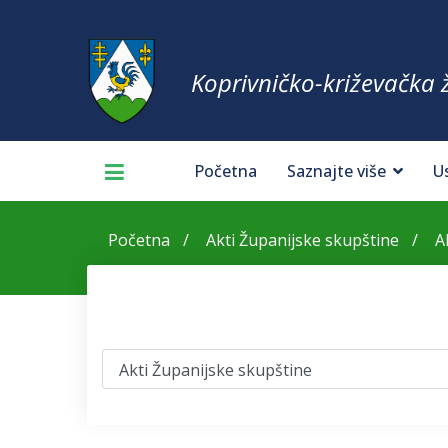
Koprivničko-križevačka 
Početna
Saznajte više
U
Početna
Akti Županijske skupštine
A