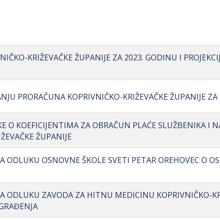
ČKO-KRIŽEVAČKE ŽUPANIJE ZA 2023. GODINU I PROJEKCIJA
ANJU PRORAČUNA KOPRIVNIČKO-KRIŽEVAČKE ŽUPANIJE ZA 
KE O KOEFICIJENTIMA ZA OBRAČUN PLAĆE SLUŽBENIKA I 
IŽEVAČKE ŽUPANIJE
NA ODLUKU OSNOVNE ŠKOLE SVETI PETAR OREHOVEC O O
NA ODLUKU ZAVODA ZA HITNU MEDICINU KOPRIVNIČKO-K
 GRAĐENJA