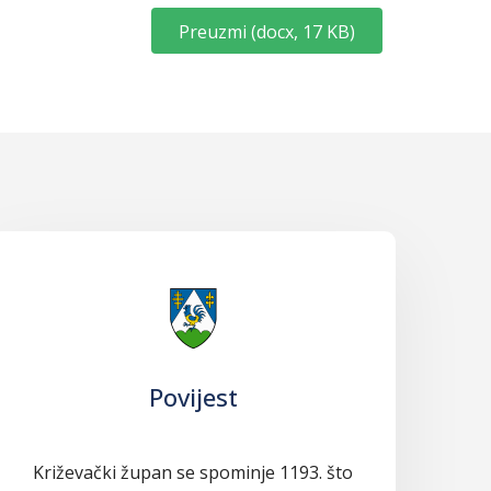
Preuzmi
(
docx,
17 KB
)
Povijest
Križevački župan se spominje 1193. što