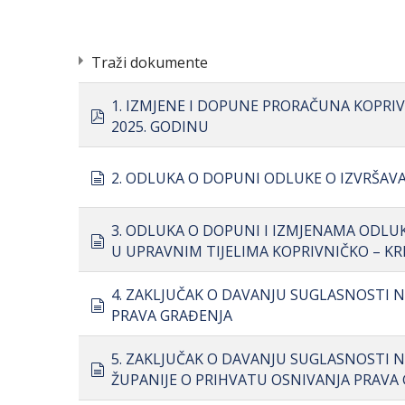
Traži dokumente
1. IZMJENE I DOPUNE PRORAČUNA KOPRIVNI
pdf
2025. GODINU
document
2. ODLUKA O DOPUNI ODLUKE O IZVRŠAV
3. ODLUKA O DOPUNI I IZMJENAMA ODLU
document
U UPRAVNIM TIJELIMA KOPRIVNIČKO – KR
4. ZAKLJUČAK O DAVANJU SUGLASNOSTI 
document
PRAVA GRAĐENJA
5. ZAKLJUČAK O DAVANJU SUGLASNOSTI 
document
ŽUPANIJE O PRIHVATU OSNIVANJA PRAVA