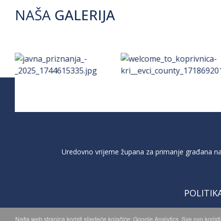
NAŠA
GALERIJA
Uredovno vrijeme župana za primanje građana na 
POLITIK
Naša web stranica koristi sljedeće kolačiće: Google Analytics. Sve ovo korist