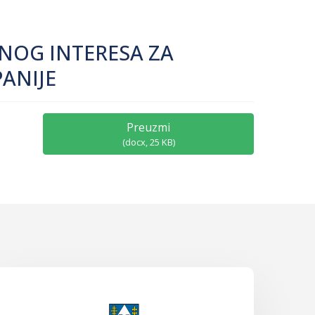
NOG INTERESA ZA
PANIJE
Preuzmi
(
docx,
25 KB
)