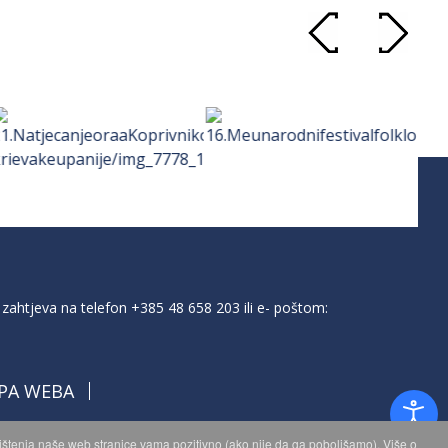
zahtjeva na telefon
+385 48 658 203
ili e- poštom:
PA WEBA
orištenja naše web stranice vama pozitivno (ako nije da ga poboljšamo). Više o