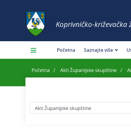
Koprivničko-križevačka 
Početna
Saznajte više
U
Početna
Akti Županijske skupštine
A