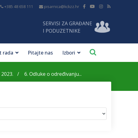
+385 48 658 111
pisarnica@kckzz.hr
SERVISI ZA GRAĐANE
I PODUZETNIKE
t rada
Pitajte nas
Izbori
 2023.
6. Odluke o određivanju...