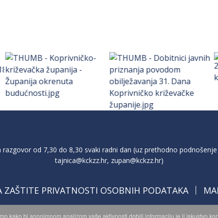
razgovor od 7,30 do 8,30 svaki radni dan (uz prethodno podnošenje 
tajnica@kckzz.hr
,
zupan@kckzz.hr
)
A ZAŠTITE PRIVATNOSTI OSOBNIH PODATAKA
MA
imo kako bi anonimnom analizom vaše aktivnosti dobili informaciju je li iskustvo k