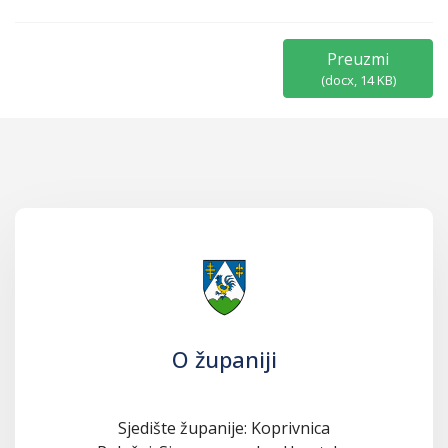
Preuzmi
(
docx,
14 KB
)
O županiji
Sjedište županije: Koprivnica