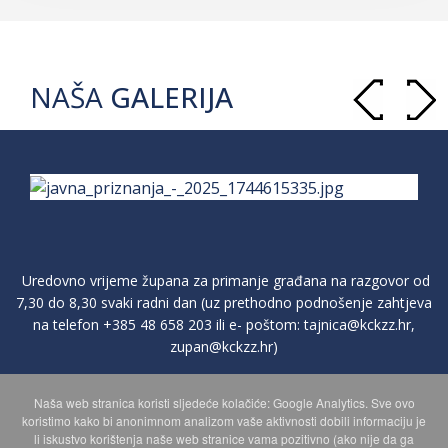
NAŠA
GALERIJA
Uredovno vrijeme župana za primanje građana na razgovor od
7,30 do 8,30 svaki radni dan (uz prethodno podnošenje zahtjeva
na telefon
+385 48 658 203
ili e- poštom:
tajnica@kckzz.hr
,
zupan@kckzz.hr
)
Naša web stranica koristi sljedeće kolačiće: Google Analytics. Sve ovo
POLITIKA ZAŠTITE PRIVATNOSTI OSOBNIH PODATAKA
koristimo kako bi anonimnom analizom vaše aktivnosti dobili informaciju je
li iskustvo korištenja naše web stranice vama pozitivno (ako nije da ga